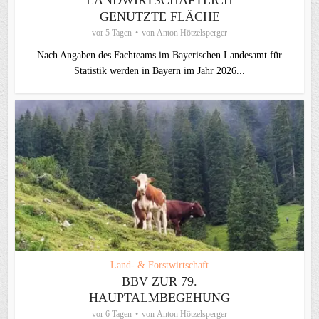
LANDWIRTSCHAFTLICH
GENUTZTE FLÄCHE
vor 5 Tagen
von
Anton Hötzelsperger
Nach Angaben des Fachteams im Bayerischen Landesamt für
Statistik werden in Bayern im Jahr 2026...
Land- & Forstwirtschaft
BBV ZUR 79.
HAUPTALMBEGEHUNG
vor 6 Tagen
von
Anton Hötzelsperger