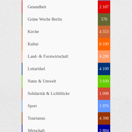
Gesundheit
2.107
Grüne Woche Berlin
570
Kirche
4.553
Kultur
8.109
Land- & Forstwirtschaft
4.280
Leitartikel
4.109
Natur & Umwelt
3.930
Solidarität & Lichtblicke
1.098
Sport
1.976
Tourismus
4.398
Wirtschaft
2.884