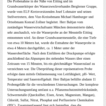
Die Probenahme in der Nähe von Eitting und im
Grundwasserkörper des Wasserzweckverbandes Berglerner Gruppe,
wurde vom ELF-Kreisvorsitzenden Josef Lohmaier und seinen
Stellvertretern, dem Vize-Kreisobmann Michael Hamburger und
Ortsobmann Konrad Zollner begleitet. Herr Baltjan vom
zuständigen Wasserwirtschaftsamt München demonstrierte dabei,
sehr anschaulich, wie die Wasserprobe an der Messstelle Eitting
entnommen wird. An dieser Grundwassermessstelle, die eine Tiefe
von etwa 10 Metern hat, wurde die Entnahme der Wasserprobe in
etwa 4 Metern durchgeführt, ca. 1 Meter unter der
Wasseroberfläche. Nach dem Einführen der Druckpumpe erfolgte
anschließend das Abpumpen des stehenden Wassers über einen
Zeitraum von 15 Minuten, bis ein gleichmäßiger Wasserzulauf zu
verzeichnen war. Die Überprüfung dieser repräsentativen Probe
erfolgte dann mittels Onlinemessung von Leitfähigkeit, pH- Wert,
Temperatur und Sauerstoffgehalt. Herr Baltjan befüllte alsdann 11
Probengefäße für die verschiedenen Untersuchungen. Der komplexe
Untersuchungsumfang umfasst u.a. Pflanzenschutzmittelrückstände,
Schwermetalle (Quecksilber, Eisen, Arsen, Magnesium, Mangan),
Chloridt, Sulfat, Nitrat, Phosphat und Perfluorierte Chemikalien
(PFC). Zusammenfassend lässt sich feststellen, dass die