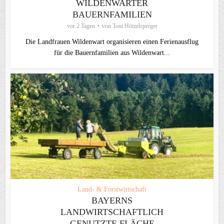
WILDENWARTER
BAUERNFAMILIEN
vor 2 Tagen
von
Toni Hötzelsperger
Die Landfrauen Wildenwart organisieren einen Ferienausflug
für die Bauernfamilien aus Wildenwart...
Land- & Forstwirtschaft
BAYERNS
LANDWIRTSCHAFTLICH
GENUTZTE FLÄCHE