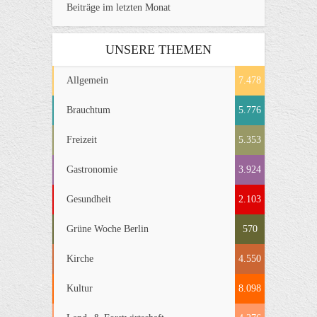
Beiträge im letzten Monat
UNSERE THEMEN
Allgemein
7.478
Brauchtum
5.776
Freizeit
5.353
Gastronomie
3.924
Gesundheit
2.103
Grüne Woche Berlin
570
Kirche
4.550
Kultur
8.098