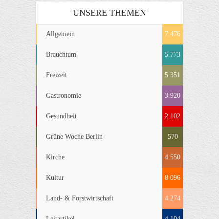
UNSERE THEMEN
Allgemein
7.476
Brauchtum
5.773
Freizeit
5.351
Gastronomie
3.920
Gesundheit
2.102
Grüne Woche Berlin
570
Kirche
4.550
Kultur
8.096
Land- & Forstwirtschaft
4.274
Leitartikel
4.104