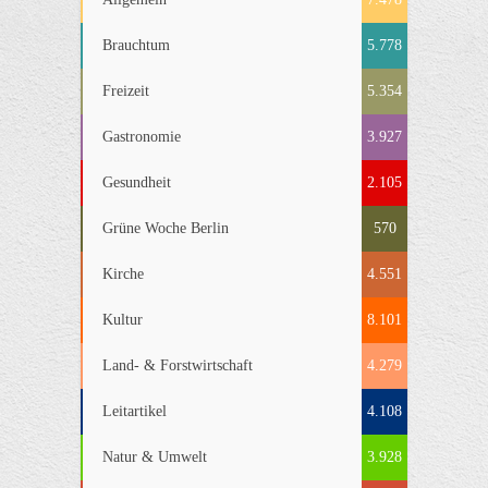
Brauchtum
5.778
Freizeit
5.354
Gastronomie
3.927
Gesundheit
2.105
Grüne Woche Berlin
570
Kirche
4.551
Kultur
8.101
Land- & Forstwirtschaft
4.279
Leitartikel
4.108
Natur & Umwelt
3.928