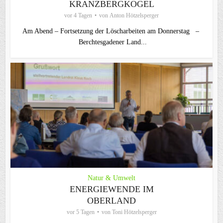
KRANZBERGKOGEL
vor 4 Tagen
von
Anton Hötzelsperger
Am Abend – Fortsetzung der Löscharbeiten am Donnerstag –
Berchtesgadener Land...
Natur & Umwelt
ENERGIEWENDE IM
OBERLAND
vor 5 Tagen
von
Toni Hötzelsperger