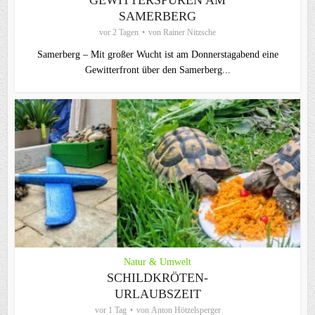
EWITTERSPUREN AM S
AMERBERG
vor 2 Tagen
von
Rainer Nitzsche
Samerberg – Mit großer Wucht ist am Donnerstagabend eine
Gewitterfront über den Samerberg...
Natur & Umwelt
SCHILDKRÖTEN-
URLAUBSZEIT
vor 1 Tag
von
Anton Hötzelsperger