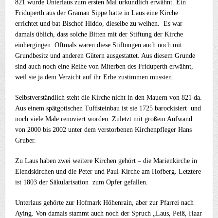
821 wurde Unterlaus zum ersten Mal urkundlich erwähnt. Ein
Friduperth aus der Graman Sippe hatte in Laus eine Kirche
errichtet und bat Bischof Hiddo, dieselbe zu weihen. Es war
damals üblich, dass solche Bitten mit der Stiftung der Kirche
einhergingen. Oftmals waren diese Stiftungen auch noch mit
Grundbesitz und anderen Gütern ausgestattet. Aus diesem Grunde
sind auch noch eine Reihe von Miterben des Friduperth erwähnt,
weil sie ja dem Verzicht auf ihr Erbe zustimmen mussten.
Selbstverständlich steht die Kirche nicht in den Mauern von 821 da.
Aus einem spätgotischen Tuffsteinbau ist sie 1725 barockisiert und
noch viele Male renoviert worden. Zuletzt mit großem Aufwand
von 2000 bis 2002 unter dem verstorbenen Kirchenpfleger Hans
Gruber.
Zu Laus haben zwei weitere Kirchen gehört – die Marienkirche in
Elendskirchen und die Peter und Paul-Kirche am Hofberg. Letztere
ist 1803 der Säkularisation zum Opfer gefallen.
Unterlaus gehörte zur Hofmark Höhenrain, aber zur Pfarrei nach
Aying. Von damals stammt auch noch der Spruch „Laus, Peiß, Haar