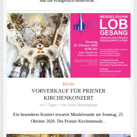
und die evangelisch‑lutherische...
Kirche
VORVERKAUF FÜR PRIENER
KIRCHENKONZERT
vor 3 Tagen
von
Anton Hötzelsperger
Ein besonderes Konzert erwartet Musikfreunde am Sonntag, 25.
Oktober 2026: Die Priener Kirchenmusik...