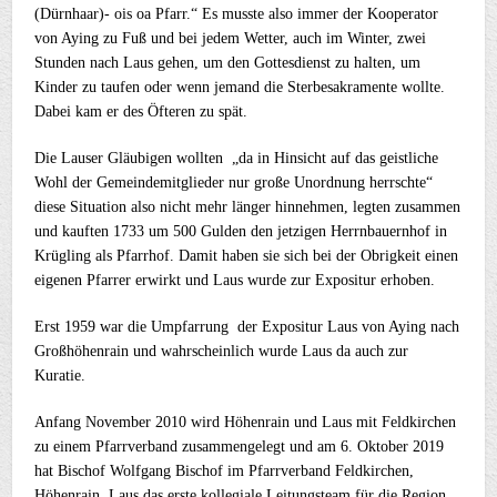
(Dürnhaar)- ois oa Pfarr.“ Es musste also immer der Kooperator
von Aying zu Fuß und bei jedem Wetter, auch im Winter, zwei
Stunden nach Laus gehen, um den Gottesdienst zu halten, um
Kinder zu taufen oder wenn jemand die Sterbesakramente wollte.
Dabei kam er des Öfteren zu spät.
Die Lauser Gläubigen wollten „da in Hinsicht auf das geistliche
Wohl der Gemeindemitglieder nur große Unordnung herrschte“
diese Situation also nicht mehr länger hinnehmen, legten zusammen
und kauften 1733 um 500 Gulden den jetzigen Herrnbauernhof in
Krügling als Pfarrhof. Damit haben sie sich bei der Obrigkeit einen
eigenen Pfarrer erwirkt und Laus wurde zur Expositur erhoben.
Erst 1959 war die Umpfarrung der Expositur Laus von Aying nach
Großhöhenrain und wahrscheinlich wurde Laus da auch zur
Kuratie.
Anfang November 2010 wird Höhenrain und Laus mit Feldkirchen
zu einem Pfarrverband zusammengelegt und am 6. Oktober 2019
hat Bischof Wolfgang Bischof im Pfarrverband Feldkirchen,
Höhenrain, Laus das erste kollegiale Leitungsteam für die Region