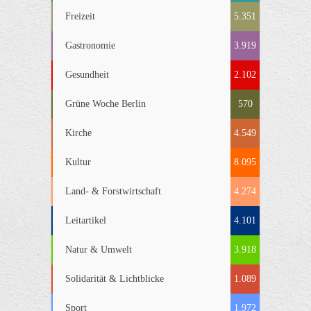
Freizeit
5.351
Gastronomie
3.919
Gesundheit
2.102
Grüne Woche Berlin
570
Kirche
4.549
Kultur
8.095
Land- & Forstwirtschaft
4.274
Leitartikel
4.101
Natur & Umwelt
3.918
Solidarität & Lichtblicke
1.089
Sport
1.972