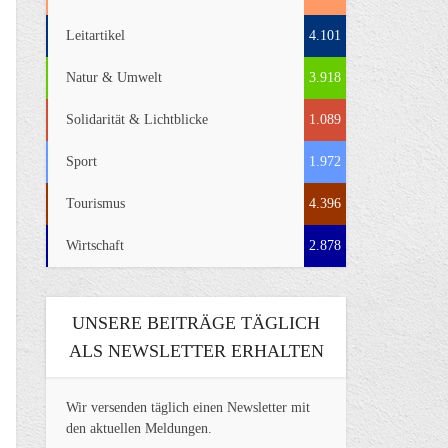
Leitartikel
4.101
Natur & Umwelt
3.918
Solidarität & Lichtblicke
1.089
Sport
1.972
Tourismus
4.396
Wirtschaft
2.878
UNSERE BEITRÄGE TÄGLICH
ALS NEWSLETTER ERHALTEN
Wir versenden täglich einen Newsletter mit
den aktuellen Meldungen.