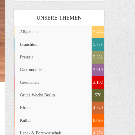
UNSERE THEMEN
Allgemein
7.474
Brauchtum
5.771
Freizeit
5.351
Gastronomie
3.919
Gesundheit
2.102
Grüne Woche Berlin
570
Kirche
4.549
Kultur
8.095
Land- & Forstwirtschaft
4.274