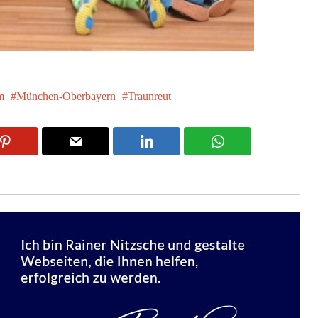
m
München-Oberbayern
Traunreut