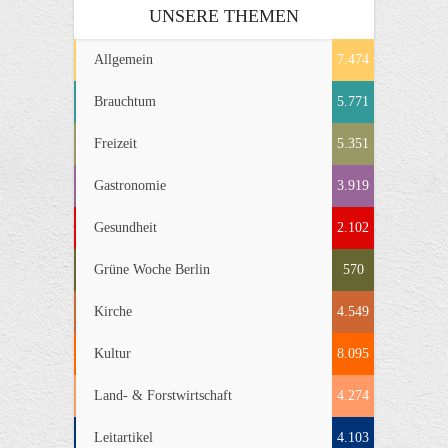
UNSERE THEMEN
Allgemein
7.474
Brauchtum
5.771
Freizeit
5.351
Gastronomie
3.919
Gesundheit
2.102
Grüne Woche Berlin
570
Kirche
4.549
Kultur
8.095
Land- & Forstwirtschaft
4.274
Leitartikel
4.103