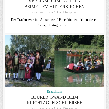
VEREINSPREISPLATTELN
BEIM GTEV HITTENKIRCHEN
vor 2 Tagen
von
Anton Hötzelsperger
Der Trachtenverein „Almarausch“ Hittenkirchen lädt an diesem
Freitag, 7. August, zum...
Brauchtum
BEURER GWAND BEIM
KIRCHTAG IN SCHLIERSEE
vor 3 Tagen
von
Anton Hötzelsperger