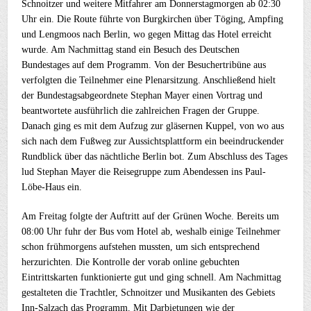
Schnoitzer und weitere Mitfahrer am Donnerstagmorgen ab 02:30
Uhr ein. Die Route führte von Burgkirchen über Töging, Ampfing
und Lengmoos nach Berlin, wo gegen Mittag das Hotel erreicht
wurde. Am Nachmittag stand ein Besuch des Deutschen
Bundestages auf dem Programm. Von der Besuchertribüne aus
verfolgten die Teilnehmer eine Plenarsitzung. Anschließend hielt
der Bundestagsabgeordnete Stephan Mayer einen Vortrag und
beantwortete ausführlich die zahlreichen Fragen der Gruppe.
Danach ging es mit dem Aufzug zur gläsernen Kuppel, von wo aus
sich nach dem Fußweg zur Aussichtsplattform ein beeindruckender
Rundblick über das nächtliche Berlin bot. Zum Abschluss des Tages
lud Stephan Mayer die Reisegruppe zum Abendessen ins Paul-
Löbe-Haus ein.
Am Freitag folgte der Auftritt auf der Grünen Woche. Bereits um
08:00 Uhr fuhr der Bus vom Hotel ab, weshalb einige Teilnehmer
schon frühmorgens aufstehen mussten, um sich entsprechend
herzurichten. Die Kontrolle der vorab online gebuchten
Eintrittskarten funktionierte gut und ging schnell. Am Nachmittag
gestalteten die Trachtler, Schnoitzer und Musikanten des Gebiets
Inn-Salzach das Programm. Mit Darbietungen wie der