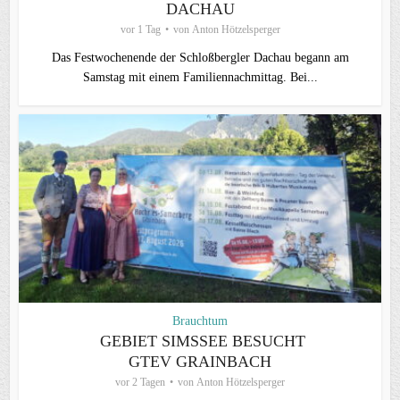
ACHAU
vor 1 Tag
von
Anton Hötzelsperger
Das Festwochenende der Schloßbergler Dachau begann am
Samstag mit einem Familiennachmittag. Bei...
Brauchtum
GEBIET SIMSSEE BESUCHT
GTEV GRAINBACH
vor 2 Tagen
von
Anton Hötzelsperger