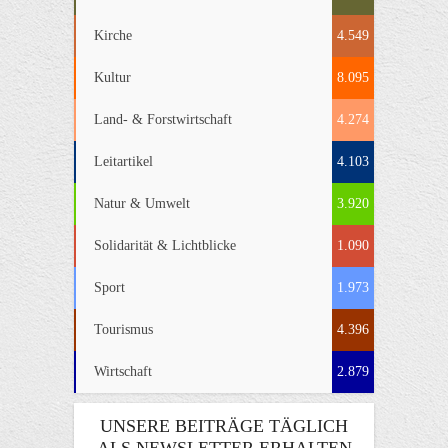
Kirche
4.549
Kultur
8.095
Land- & Forstwirtschaft
4.274
Leitartikel
4.103
Natur & Umwelt
3.920
Solidarität & Lichtblicke
1.090
Sport
1.973
Tourismus
4.396
Wirtschaft
2.879
UNSERE BEITRÄGE TÄGLICH
ALS NEWSLETTER ERHALTEN