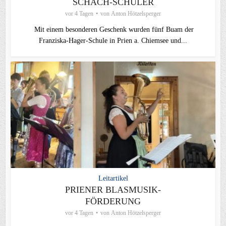
SCHACH-SCHÜLER
vor 4 Tagen
von
Anton Hötzelsperger
Mit einem besonderen Geschenk wurden fünf Buam der
Franziska-Hager-Schule in Prien a. Chiemsee und...
Leitartikel
PRIENER BLASMUSIK-
FÖRDERUNG
vor 4 Tagen
von
Anton Hötzelsperger