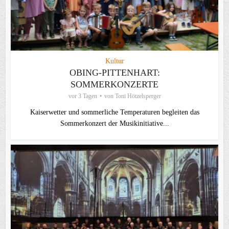
Kultur
OBING-PITTENHART:
SOMMERKONZERTE
vor 3 Tagen
von
Toni Hötzelsperger
Kaiserwetter und sommerliche Temperaturen begleiten das
Sommerkonzert der Musikinitiative...