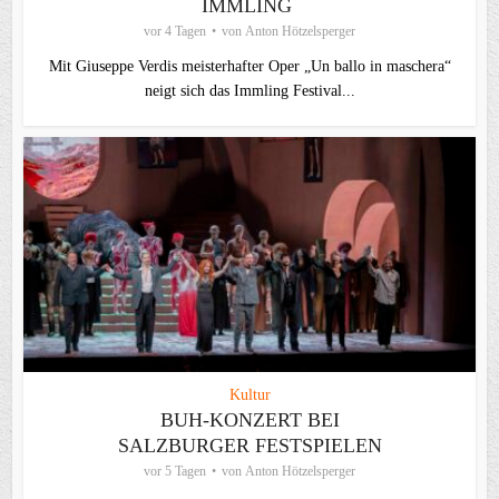
IMMLING
vor 4 Tagen
von
Anton Hötzelsperger
Mit Giuseppe Verdis meisterhafter Oper „Un ballo in maschera“
neigt sich das Immling Festival...
Kultur
BUH-KONZERT BEI
SALZBURGER FESTSPIELEN
vor 5 Tagen
von
Anton Hötzelsperger