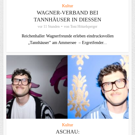
Kultur
WAGNER-VERBAND BEI
TANNHÄUSER IN DIESSEN
vor 11 Stunden
von
Toni Hötzelsperger
Reichenhaller Wagnerfreunde erleben eindrucksvollen
„Tannhäuser“ am Ammersee – Ergreifender...
Kultur
ASCHAU: