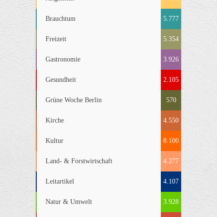
Brauchtum
5.777
Freizeit
5.354
Gastronomie
3.926
Gesundheit
2.105
Grüne Woche Berlin
570
Kirche
4.550
Kultur
8.100
Land- & Forstwirtschaft
4.277
Leitartikel
4.107
Natur & Umwelt
3.928