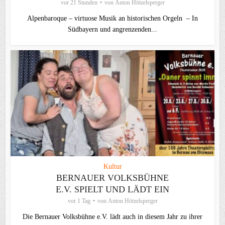
vor 21 Stunden
von
Anton Hötzelsperger
Alpenbaroque – virtuose Musik an historischen Orgeln – In
Südbayern und angrenzenden...
Kultur
BERNAUER VOLKSBÜHNE
E.V. SPIELT UND LÄDT EIN
vor 1 Tag
von
Anton Hötzelsperger
Die Bernauer Volksbühne e.V. lädt auch in diesem Jahr zu ihrer