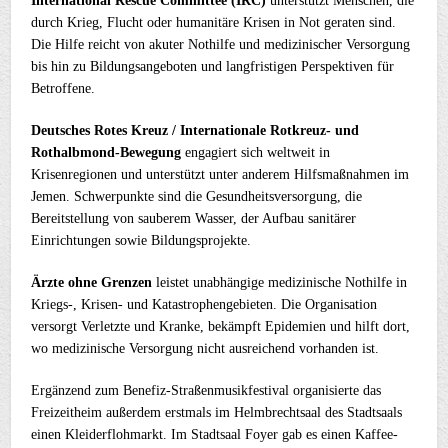
International Rescue Committee (IRC)
unterstützt Menschen, die
durch Krieg, Flucht oder humanitäre Krisen in Not geraten sind.
Die Hilfe reicht von akuter Nothilfe und medizinischer Versorgung
bis hin zu Bildungsangeboten und langfristigen Perspektiven für
Betroffene.
Deutsches Rotes Kreuz / Internationale Rotkreuz- und
Rothalbmond-Bewegung
engagiert sich weltweit in
Krisenregionen und unterstützt unter anderem Hilfsmaßnahmen im
Jemen. Schwerpunkte sind die Gesundheitsversorgung, die
Bereitstellung von sauberem Wasser, der Aufbau sanitärer
Einrichtungen sowie Bildungsprojekte.
Ärzte ohne Grenzen
leistet unabhängige medizinische Nothilfe in
Kriegs-, Krisen- und Katastrophengebieten. Die Organisation
versorgt Verletzte und Kranke, bekämpft Epidemien und hilft dort,
wo medizinische Versorgung nicht ausreichend vorhanden ist.
Ergänzend zum Benefiz-Straßenmusikfestival organisierte das
Freizeitheim außerdem erstmals im Helmbrechtsaal des Stadtsaals
einen Kleiderflohmarkt. Im Stadtsaal Foyer gab es einen Kaffee-