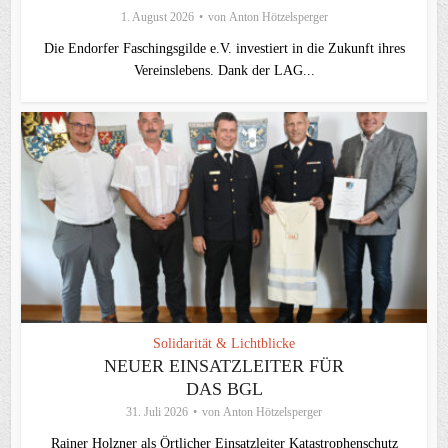
1. August 2026
von
Anton Hötzelsperger
Die Endorfer Faschingsgilde e.V. investiert in die Zukunft ihres
Vereinslebens. Dank der LAG...
Solidarität & Lichtblicke
NEUER EINSATZLEITER FÜR
DAS BGL
31. Juli 2026
von
Anton Hötzelsperger
Rainer Holzner als Örtlicher Einsatzleiter Katastrophenschutz