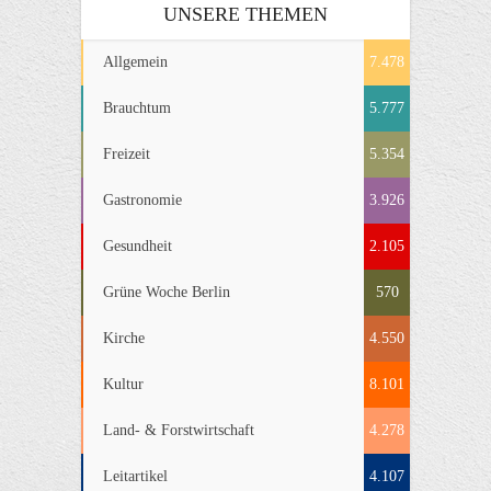
UNSERE THEMEN
Allgemein
7.478
Brauchtum
5.777
Freizeit
5.354
Gastronomie
3.926
Gesundheit
2.105
Grüne Woche Berlin
570
Kirche
4.550
Kultur
8.101
Land- & Forstwirtschaft
4.278
Leitartikel
4.107