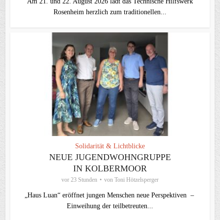
Am 21. und 22. August 2026 lädt das Technische Hilfswerk
Rosenheim herzlich zum traditionellen...
Solidarität & Lichtblicke
NEUE JUGENDWOHNGRUPPE
IN KOLBERMOOR
vor 23 Stunden
von
Toni Hötzelsperger
„Haus Luan“ eröffnet jungen Menschen neue Perspektiven –
Einweihung der teilbetreuten...