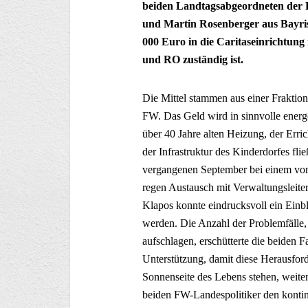
beiden Landtagsabgeordneten der 
und Martin Rosenberger aus Bayris
000 Euro in die Caritaseinrichtung
und RO zuständig ist.
Die Mittel stammen aus einer Fraktion
FW. Das Geld wird in sinnvolle energ
über 40 Jahre alten Heizung, der Erri
der Infrastruktur des Kinderdorfes fl
vergangenen September bei einem von
regen Austausch mit Verwaltungsleite
Klapos konnte eindrucksvoll ein Einbl
werden. Die Anzahl der Problemfälle, 
aufschlagen, erschütterte die beiden F
Unterstützung, damit diese Herausford
Sonnenseite des Lebens stehen, weite
beiden FW-Landespolitiker den kontin