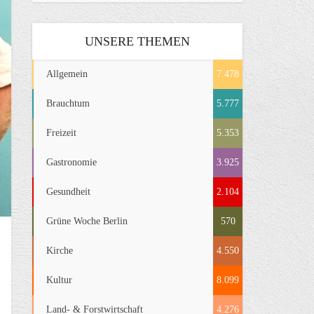
UNSERE THEMEN
Allgemein
7.478
Brauchtum
5.777
Freizeit
5.353
Gastronomie
3.925
Gesundheit
2.104
Grüne Woche Berlin
570
Kirche
4.550
Kultur
8.099
Land- & Forstwirtschaft
4.276