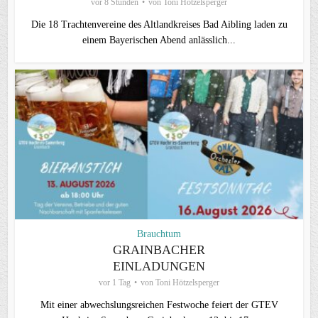
vor 8 Stunden
von
Toni Hötzelsperger
Die 18 Trachtenvereine des Altlandkreises Bad Aibling laden zu
einem Bayerischen Abend anlässlich...
Brauchtum
GRAINBACHER
EINLADUNGEN
vor 1 Tag
von
Toni Hötzelsperger
Mit einer abwechslungsreichen Festwoche feiert der GTEV