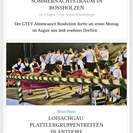
SOMMERNACHTSTRAUM IN
ROSSHOLZEN
vor 4 Tagen
von
Anton Hötzelsperger
Der GTEV Almenrausch Rossholzen durfte am ersten Montag
im August sein heiß ersehntes Dorffest...
Brauchtum
LOISACHGAU:
PLATTLERGRUPPENTREFFEN
IN ANTDORF