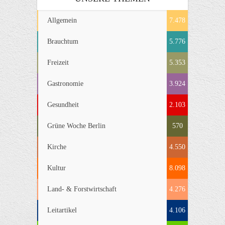
Allgemein
7.478
Brauchtum
5.776
Freizeit
5.353
Gastronomie
3.924
Gesundheit
2.103
Grüne Woche Berlin
570
Kirche
4.550
Kultur
8.098
Land- & Forstwirtschaft
4.276
Leitartikel
4.106