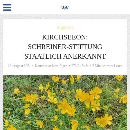
Allgemein
KIRCHSEEON:
SCHREINER-STIFTUNG
STAATLICH ANERKANNT
18. August 2021
Kommentar hinzufügen
273 Aufrufe
2 Minuten zum Lesen