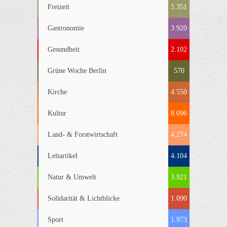
Freizeit
5.351
Gastronomie
3.920
Gesundheit
2.102
Grüne Woche Berlin
570
Kirche
4.550
Kultur
8.096
Land- & Forstwirtschaft
4.274
Leitartikel
4.104
Natur & Umwelt
3.921
Solidarität & Lichtblicke
1.090
Sport
1.973