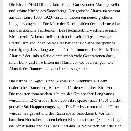
Die Kirche Mariä Himmelfahrt ist der Gottesmutter Maria geweiht
und größte Kirche des Samerbergs. Der gotische Altarraum stammt
aus dem Jahre 1500. 1923 wurde an diesen ein neues, größeres
Langhaus angebaut. Die Mitte der Kirche bilden der moderne Altar
und das gotische Taufbecken. Das Hochalterbild wechselt je nach
Kirchenzeit. Nebenan befindet sich die weitläufige Törwanger
Pfarrei. Am südlichen Seitenaltar befindet sich eine spätgotische
Kreuzigungsdarstellung aus dem 15. Jahrhundert. Der Maria-Trost-
Altar auf der linken Seite diente schon viele Generationen dazu,
ihren Dank und Ihre Bitten mit Maria vor Gott zu bringen. Die
Akustik des Raumes lädt zum Lieder singen ein.
Die Kirche St. Ägidius und Nikolaus in Grainbach auf dem
malerischen Samerberg ist bekannt für den sehr alten Kirchenraum.
Die robusten romanischen Mauern des Grainbacher Langhauses
wurden um 1275 erbaut. Etwa 200 Jahre später (nach 1470) wurden
gotische Stichkappen eingezogen. Das Presbyterium und der Turm
wurden neu gebaut und der Raum später barockisiert. Vor dem
barocken Hochalter mit den beiden Kirchenpatronen (Schutzheilige
der Schiffsleute und des Viehs) und den 14 Nothelfern befindet sich