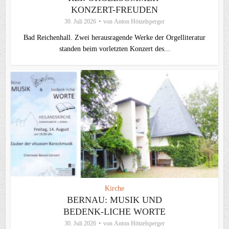
KONZERT-FREUDEN
30. Juli 2026
von
Anton Hötzelsperger
Bad Reichenhall. Zwei herausragende Werke der Orgelliteratur
standen beim vorletzten Konzert des...
Kirche
BERNAU: MUSIK UND
BEDENK-LICHE WORTE
30. Juli 2026
von
Anton Hötzelsperger