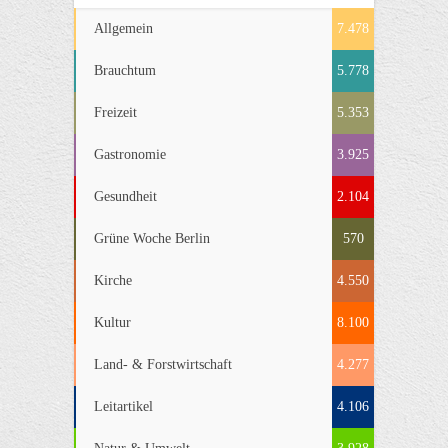
Allgemein
7.478
Brauchtum
5.778
Freizeit
5.353
Gastronomie
3.925
Gesundheit
2.104
Grüne Woche Berlin
570
Kirche
4.550
Kultur
8.100
Land- & Forstwirtschaft
4.277
Leitartikel
4.106