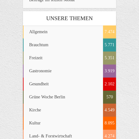
UNSERE THEMEN
Allgemein
7.474
Brauchtum
5.771
Freizeit
5.351
Gastronomie
3.919
Gesundheit
2.102
Grüne Woche Berlin
570
Kirche
4.549
Kultur
8.095
Land- & Forstwirtschaft
4.274