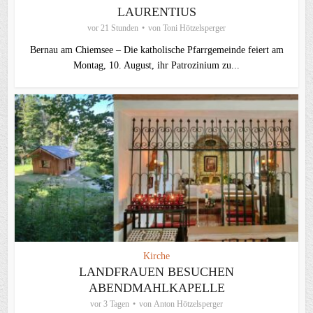
LAURENTIUS
vor 21 Stunden
von
Toni Hötzelsperger
Bernau am Chiemsee – Die katholische Pfarrgemeinde feiert am
Montag, 10. August, ihr Patrozinium zu...
Kirche
LANDFRAUEN BESUCHEN
ABENDMAHLKAPELLE
vor 3 Tagen
von
Anton Hötzelsperger