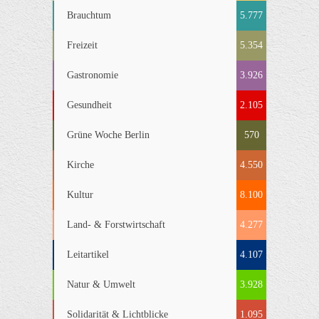
Brauchtum
5.777
Freizeit
5.354
Gastronomie
3.926
Gesundheit
2.105
Grüne Woche Berlin
570
Kirche
4.550
Kultur
8.100
Land- & Forstwirtschaft
4.277
Leitartikel
4.107
Natur & Umwelt
3.928
Solidarität & Lichtblicke
1.095