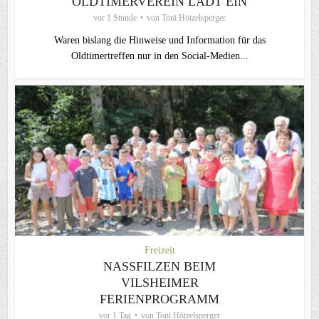
OLDTIMERVEREIN LÄDT EIN
vor 1 Stunde
von
Toni Hötzelsperger
Waren bislang die Hinweise und Information für das
Oldtimertreffen nur in den Social-Medien...
Freizeit
NASSFILZEN BEIM
VILSHEIMER
FERIENPROGRAMM
vor 1 Tag
von
Toni Hötzelsperger