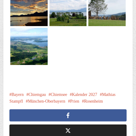
Bayern
Chiemgau
Chiemsee
Kalender 2027
Mathias
Stampfl
München-Oberbayern
Prien
Rosenheim