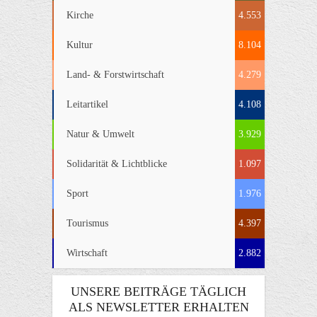
Kirche
4.553
Kultur
8.104
Land- & Forstwirtschaft
4.279
Leitartikel
4.108
Natur & Umwelt
3.929
Solidarität & Lichtblicke
1.097
Sport
1.976
Tourismus
4.397
Wirtschaft
2.882
UNSERE BEITRÄGE TÄGLICH
ALS NEWSLETTER ERHALTEN