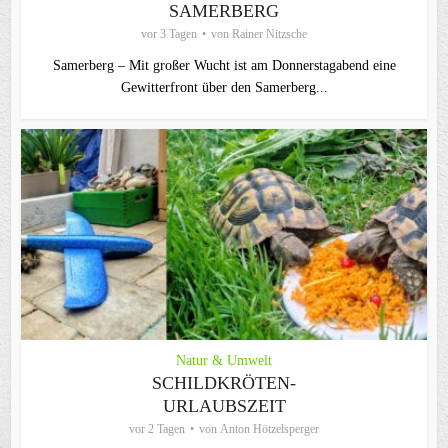
AMERBERG
vor 3 Tagen
von
Rainer Nitzsche
Samerberg – Mit großer Wucht ist am Donnerstagabend eine
Gewitterfront über den Samerberg...
Natur & Umwelt
SCHILDKRÖTEN-
URLAUBSZEIT
vor 2 Tagen
von
Anton Hötzelsperger