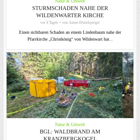
Natur & Umwelt
STURMSCHADEN NAHE DER
WILDENWARTER KIRCHE
vor 4 Tagen
von
Anton Hötzelsperger
Einen sichtbaren Schaden an einem Lindenbaum nahe der
Pfarrkirche „Christkönig“ von Wildenwart hat...
Natur & Umwelt
BGL: WALDBRAND AM
KRANZBERGKOGEL