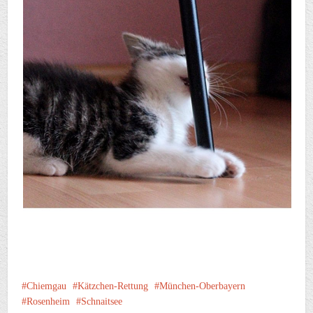
Chiemgau
Kätzchen-Rettung
München-Oberbayern
Rosenheim
Schnaitsee