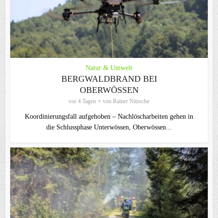
Natur & Umwelt
BERGWALDBRAND BEI
OBERWÖSSEN
vor 4 Tagen
von
Rainer Nitzsche
Koordinierungsfall aufgehoben – Nachlöscharbeiten gehen in
die Schlussphase Unterwössen, Oberwössen...