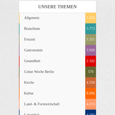
UNSERE THEMEN
Allgemein
7.476
Brauchtum
5.773
Freizeit
5.351
Gastronomie
3.920
Gesundheit
2.102
Grüne Woche Berlin
570
Kirche
4.550
Kultur
8.096
Land- & Forstwirtschaft
4.274
Leitartikel
4.104