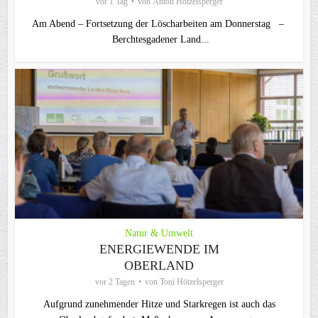
vor 1 Tag
von
Anton Hötzelsperger
Am Abend – Fortsetzung der Löscharbeiten am Donnerstag –
Berchtesgadener Land...
Natur & Umwelt
ENERGIEWENDE IM
OBERLAND
vor 2 Tagen
von
Toni Hötzelsperger
Aufgrund zunehmender Hitze und Starkregen ist auch das