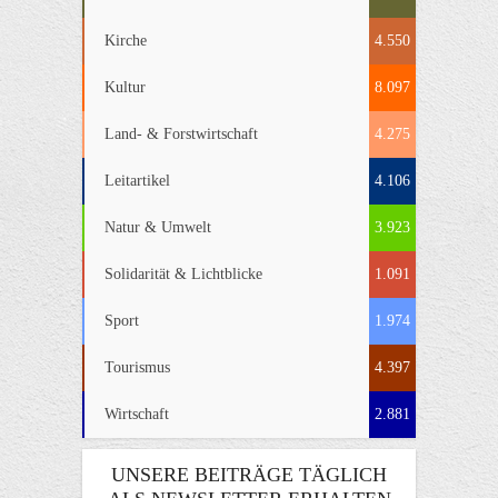
Kirche
4.550
Kultur
8.097
Land- & Forstwirtschaft
4.275
Leitartikel
4.106
Natur & Umwelt
3.923
Solidarität & Lichtblicke
1.091
Sport
1.974
Tourismus
4.397
Wirtschaft
2.881
UNSERE BEITRÄGE TÄGLICH