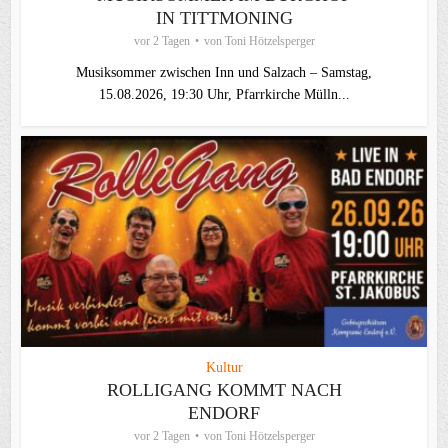
IN TITTMONING
vor 2 Tagen
von
Toni Hötzelsperger
Musiksommer zwischen Inn und Salzach – Samstag,
15.08.2026, 19:30 Uhr, Pfarrkirche Mülln...
Kultur
ROLLIGANG KOMMT NACH
ENDORF
vor 2 Tagen
von
Toni Hötzelsperger