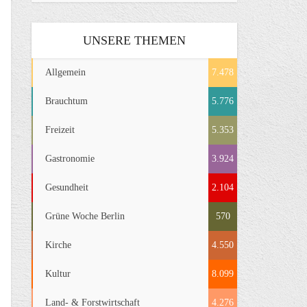
UNSERE THEMEN
Allgemein
7.478
Brauchtum
5.776
Freizeit
5.353
Gastronomie
3.924
Gesundheit
2.104
Grüne Woche Berlin
570
Kirche
4.550
Kultur
8.099
Land- & Forstwirtschaft
4.276