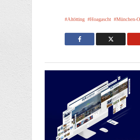
Altötting
Hoagascht
München-O