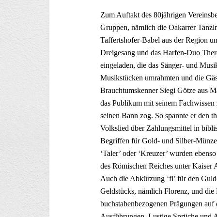
Zum Auftakt des 80jährigen Vereinsbes
Gruppen, nämlich die Oakarrer Tanzlm
Taffertshofer-Babel aus der Region 
Dreigesang und das Harfen-Duo Theres
eingeladen, die das Sänger- und Musi
Musikstücken umrahmten und die Gäste
Brauchtumskenner Siegi Götze aus Marq
das Publikum mit seinem Fachwissen z
seinen Bann zog. So spannte er den 
Volkslied über Zahlungsmittel in bibl
Begriffen für Gold- und Silber-Münz
‘Taler’ oder ‘Kreuzer’ wurden ebenso 
des Römischen Reiches unter Kaiser Aug
Auch die Abkürzung ‘fl’ für den Gulde
Geldstücks, nämlich Florenz, und die
buchstabenbezogenen Prägungen auf de
Ausführungen. Lustige Sprüche und A