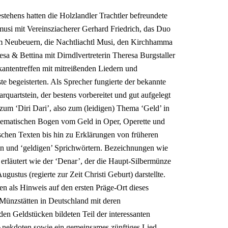
tehens hatten die Holzlandler Trachtler befreundete
usi mit Vereinsziacherer Gerhard Friedrich, das Duo
um Neubeuern, die Nachtliachtl Musi, den Kirchhamma
a & Bettina mit Dirndlvertreterin Theresa Burgstaller
kantentreffen mit mitreißenden Liedern und
 begeisterten. Als Sprecher fungierte der bekannte
uartstein, der bestens vorbereitet und gut aufgelegt
um ‘Diri Dari’, also zum (leidigen) Thema ‘Geld’ in
thematischen Bogen vom Geld in Oper, Operette und
ischen Texten bis hin zu Erklärungen von früheren
en und ‘geldigen’ Sprichwörtern. Bezeichnungen wie
erläutert wie der ‘Denar’, der die Haupt-Silbermünze
ustus (regierte zur Zeit Christi Geburt) darstellte.
n als Hinweis auf den ersten Präge-Ort dieses
 Münzstätten in Deutschland mit deren
n Geldstücken bildeten Teil der interessanten
nekdoten sowie ein gemeinsames zünftiges Lied,