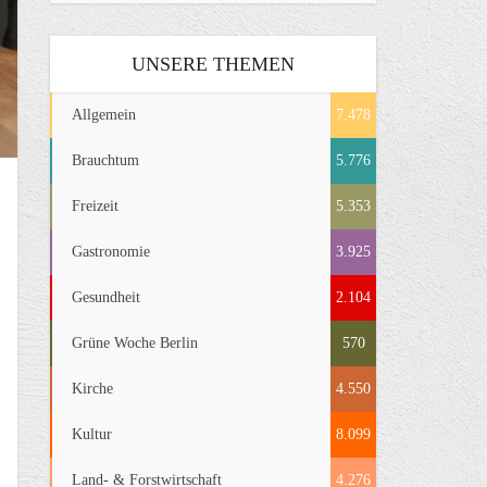
UNSERE THEMEN
Allgemein
7.478
Brauchtum
5.776
Freizeit
5.353
Gastronomie
3.925
Gesundheit
2.104
Grüne Woche Berlin
570
Kirche
4.550
Kultur
8.099
Land- & Forstwirtschaft
4.276