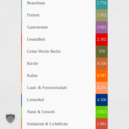
Brauchtum
5.774
Freizeit
5.352
Gastronomie
3.921
Gesundheit
2.102
Grüne Woche Berlin
570
Kirche
4.550
Kultur
8.097
Land- & Forstwirtschaft
4.275
Leitartikel
4.106
Natur & Umwelt
3.923
Solidarität & Lichtblicke
1.091