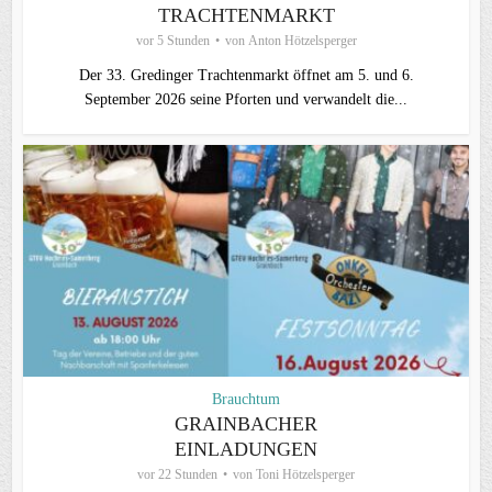
TRACHTENMARKT
vor 5 Stunden
von
Anton Hötzelsperger
Der 33. Gredinger Trachtenmarkt öffnet am 5. und 6.
September 2026 seine Pforten und verwandelt die...
Brauchtum
GRAINBACHER
EINLADUNGEN
vor 22 Stunden
von
Toni Hötzelsperger