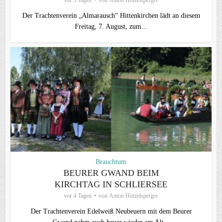
vor 3 Tagen
von
Anton Hötzelsperger
Der Trachtenverein „Almarausch“ Hittenkirchen lädt an diesem
Freitag, 7. August, zum...
Brauchtum
BEURER GWAND BEIM
KIRCHTAG IN SCHLIERSEE
vor 4 Tagen
von
Anton Hötzelsperger
Der Trachtenverein Edelweiß Neubeuern mit dem Beurer