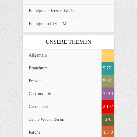
Beiträge der letzten Woche
Beiträge im letzten Monat
UNSERE THEMEN
Allgemein
7.474
Brauchtum
5.771
Freizeit
5.351
Gastronomie
3.919
Gesundheit
2.102
Grüne Woche Berlin
570
Kirche
4.549