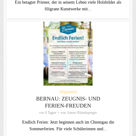
Ein betagter Priener, der in seinem Leben viele Holzbilder als
filigrane Kunstwerke mit...
Allgemein
BERNAU: ZEUGNIS- UND
FERIEN-FREUDEN
vor 6 Tagen
von
Anton Hötzelsperger
Endlich Ferien: Jetzt beginnen auch im Chiemgau die
Sommerferien. Für viele Schülerinnen und...