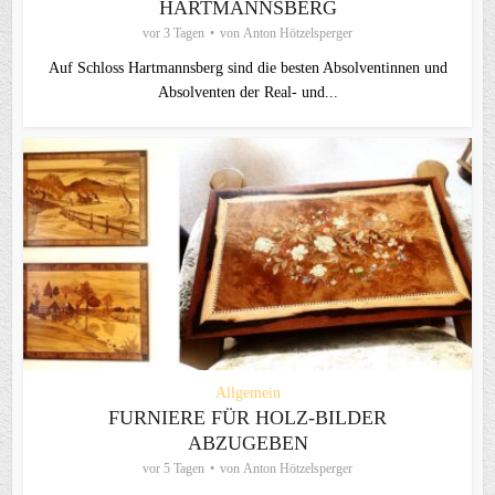
HARTMANNSBERG
vor 3 Tagen
von
Anton Hötzelsperger
Auf Schloss Hartmannsberg sind die besten Absolventinnen und
Absolventen der Real- und...
Allgemein
FURNIERE FÜR HOLZ-BILDER
ABZUGEBEN
vor 5 Tagen
von
Anton Hötzelsperger