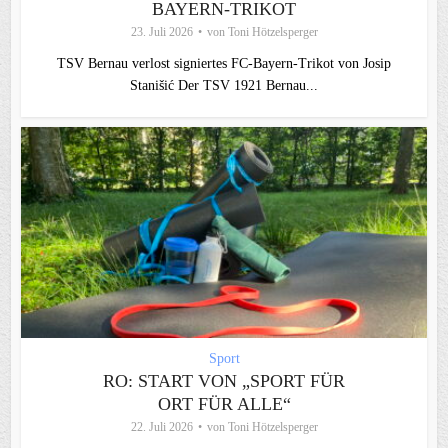
BAYERN-TRIKOT
23. Juli 2026
von
Toni Hötzelsperger
TSV Bernau verlost signiertes FC‑Bayern‑Trikot von Josip
Stanišić Der TSV 1921 Bernau...
Sport
RO: START VON „SPORT FÜR
ORT FÜR ALLE“
22. Juli 2026
von
Toni Hötzelsperger