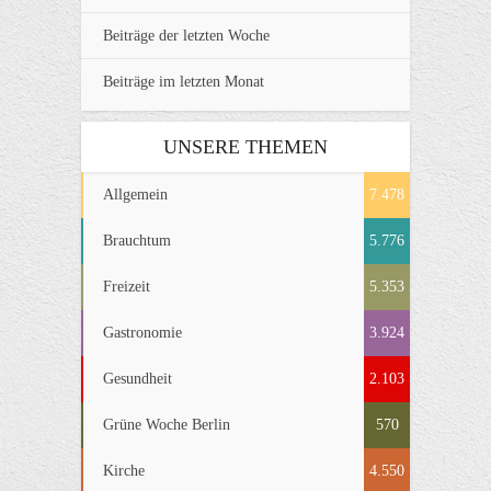
Beiträge der letzten Woche
Beiträge im letzten Monat
UNSERE THEMEN
Allgemein
7.478
Brauchtum
5.776
Freizeit
5.353
Gastronomie
3.924
Gesundheit
2.103
Grüne Woche Berlin
570
Kirche
4.550