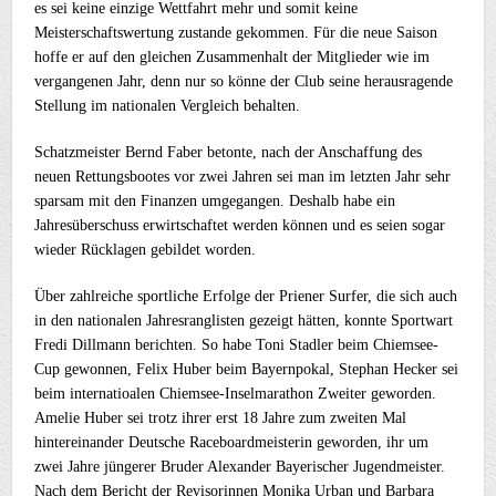
es sei keine einzige Wettfahrt mehr und somit keine
Meisterschaftswertung zustande gekommen. Für die neue Saison
hoffe er auf den gleichen Zusammenhalt der Mitglieder wie im
vergangenen Jahr, denn nur so könne der Club seine herausragende
Stellung im nationalen Vergleich behalten.
Schatzmeister Bernd Faber betonte, nach der Anschaffung des
neuen Rettungsbootes vor zwei Jahren sei man im letzten Jahr sehr
sparsam mit den Finanzen umgegangen. Deshalb habe ein
Jahresüberschuss erwirtschaftet werden können und es seien sogar
wieder Rücklagen gebildet worden.
Über zahlreiche sportliche Erfolge der Priener Surfer, die sich auch
in den nationalen Jahresranglisten gezeigt hätten, konnte Sportwart
Fredi Dillmann berichten. So habe Toni Stadler beim Chiemsee-
Cup gewonnen, Felix Huber beim Bayernpokal, Stephan Hecker sei
beim internatioalen Chiemsee-Inselmarathon Zweiter geworden.
Amelie Huber sei trotz ihrer erst 18 Jahre zum zweiten Mal
hintereinander Deutsche Raceboardmeisterin geworden, ihr um
zwei Jahre jüngerer Bruder Alexander Bayerischer Jugendmeister.
Nach dem Bericht der Revisorinnen Monika Urban und Barbara