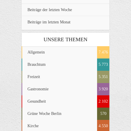
Beiträge der letzten Woche
Beiträge im letzten Monat
UNSERE THEMEN
Allgemein
7.476
Brauchtum
5.773
Freizeit
5.351
Gastronomie
3.920
Gesundheit
2.102
Grüne Woche Berlin
570
Kirche
4.550