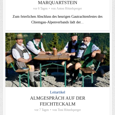
MARQUARTSTEIN
vor 6 Tagen
von
Anton Hötzelsperger
Zum feierlichen Abschluss des heurigen Gautrachtenfestes des
Chiemgau‑Alpenverbands lädt der...
Leitartikel
ALMGESPRÄCH AUF DER
FEICHTECKALM
vor 7 Tagen
von
Toni Hötzelsperger