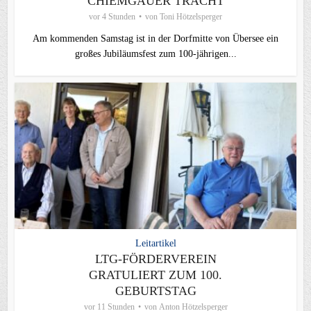
CHIEMGAUER TRACHT
vor 4 Stunden
von
Toni Hötzelsperger
Am kommenden Samstag ist in der Dorfmitte von Übersee ein
großes Jubiläumsfest zum 100-jährigen...
Leitartikel
LTG-FÖRDERVEREIN
GRATULIERT ZUM 100.
GEBURTSTAG
vor 11 Stunden
von
Anton Hötzelsperger