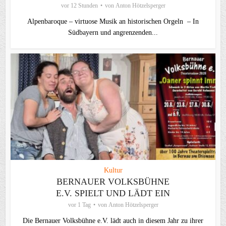
vor 12 Stunden
von
Anton Hötzelsperger
Alpenbaroque – virtuose Musik an historischen Orgeln – In
Südbayern und angrenzenden...
Kultur
BERNAUER VOLKSBÜHNE
E.V. SPIELT UND LÄDT EIN
vor 1 Tag
von
Anton Hötzelsperger
Die Bernauer Volksbühne e.V. lädt auch in diesem Jahr zu ihrer