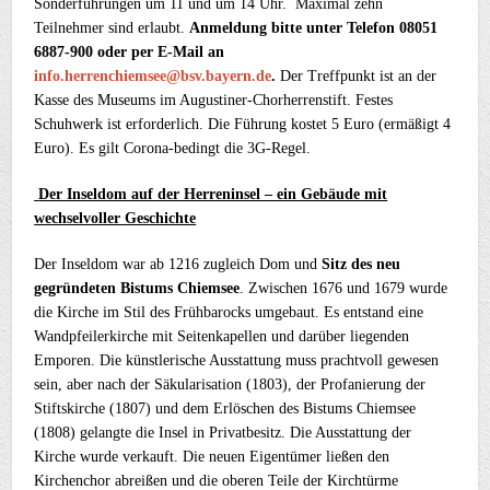
Sonderführungen um 11 und um 14 Uhr. Maximal zehn
Teilnehmer sind erlaubt.
Anmeldung bitte unter Telefon 08051
6887-900 oder per E-Mail an
info.herrenchiemsee@bsv.bayern.de
.
Der Treffpunkt ist an der
Kasse des Museums im Augustiner-Chorherrenstift. Festes
Schuhwerk ist erforderlich. Die Führung kostet 5 Euro (ermäßigt 4
Euro). Es gilt Corona-bedingt die 3G-Regel.
Der Inseldom auf der Herreninsel – ein Gebäude mit
wechselvoller Geschichte
Der Inseldom war ab 1216 zugleich Dom und
Sitz des neu
gegründeten Bistums Chiemsee
. Zwischen 1676 und 1679 wurde
die Kirche im Stil des Frühbarocks umgebaut. Es entstand eine
Wandpfeilerkirche mit Seitenkapellen und darüber liegenden
Emporen. Die künstlerische Ausstattung muss prachtvoll gewesen
sein, aber nach der Säkularisation (1803), der Profanierung der
Stiftskirche (1807) und dem Erlöschen des Bistums Chiemsee
(1808) gelangte die Insel in Privatbesitz. Die Ausstattung der
Kirche wurde verkauft. Die neuen Eigentümer ließen den
Kirchenchor abreißen und die oberen Teile der Kirchtürme