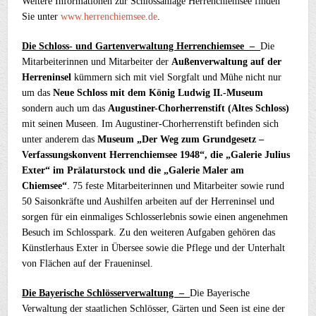
Weitere Informationen zur Schlossanlage Herrenchiemsee finden
Sie unter
www.herrenchiemsee.de
.
Die Schloss- und Gartenverwaltung Herrenchiemsee –
Die
Mitarbeiterinnen und Mitarbeiter der
Außenverwaltung auf der
Herreninsel
kümmern sich mit viel Sorgfalt und Mühe nicht nur
um das
Neue Schloss mit dem König Ludwig II.-Museum
sondern auch um das
Augustiner-Chorherrenstift (Altes Schloss)
mit seinen Museen. Im Augustiner-Chorherrenstift befinden sich
unter anderem das
Museum „Der Weg zum Grundgesetz –
Verfassungskonvent Herrenchiemsee 1948“, die „Galerie Julius
Exter“ im Prälaturstock und die „Galerie Maler am
Chiemsee“
. 75 feste Mitarbeiterinnen und Mitarbeiter sowie rund
50 Saisonkräfte und Aushilfen arbeiten auf der Herreninsel und
sorgen für ein einmaliges Schlosserlebnis sowie einen angenehmen
Besuch im Schlosspark. Zu den weiteren Aufgaben gehören das
Künstlerhaus Exter in Übersee sowie die Pflege und der Unterhalt
von Flächen auf der Fraueninsel.
Die Bayerische Schlösserverwaltung –
Die Bayerische
Verwaltung der staatlichen Schlösser, Gärten und Seen ist eine der