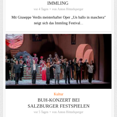
IMMLING
vor 4 Tagen
von
Anton Hötzelsperger
Mit Giuseppe Verdis meisterhafter Oper „Un ballo in maschera“
neigt sich das Immling Festival...
Kultur
BUH-KONZERT BEI
SALZBURGER FESTSPIELEN
vor 5 Tagen
von
Anton Hötzelsperger