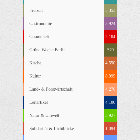
Freizeit
5.353
Gastronomie
3.924
Gesundheit
2.104
Grüne Woche Berlin
570
Kirche
4.550
Kultur
8.099
Land- & Forstwirtschaft
4.276
Leitartikel
4.106
Natur & Umwelt
3.927
Solidarität & Lichtblicke
1.094