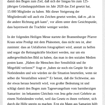
damit den Bogen zum Ziel, daß sich der Inngau bis zum 125-
jährigen Gründungsjubiläum im Jahr 2028 das Ziel gesetzt hat,
15.000 Mitglieder zu haben. Mit dieser Steigerung der
Mitgliederzahl soll auch ein Zeichen gesetzt werden, daß es „ah in
die andere Richtung geh kann“, vor allem unter dem Gesichtspunkt,
dass bayernweit die Trachtler weniger werden.
In der folgenden Heiligen Messe startete der Brannenburger Pfarrer
Kraus seine Predigt mit dem Phänomen, dass nicht neu ist, aber
zunimmt: dass an Unfallorten fotographiert wird, anstatt zu helfen
und sogar die Rettungskräfte blockiert werden, nur um ein
außergewöhnliches Bild zu haben, das man in den sozialen Medien
posten kann. „Haben die Menschen ihre Sensibilität und ihr
Mitgefühl verloren?“ fragt er „haben sie noch ein Gespür für die
Notleidenden und wie würden sie die Situation beurteilen, wenn sie
selber die Verunfallten wären?“ Er betont, daß die Sichtweise, aus
der etwas heraus beurteilt wird, von großer Bedeutung ist und
schlägt damit den Bogen zum Tagesevangelium vom barmherzigen
Samariter: im bekannten Gleichnis von Jesu gehe zwei Gelehrte an
einem Notleidenden vorbei, weil das Gesetz es ihnen verbietet, sich
durch die Hilfe unrein zu machen. Erst ein Mann aus Samarien hilft