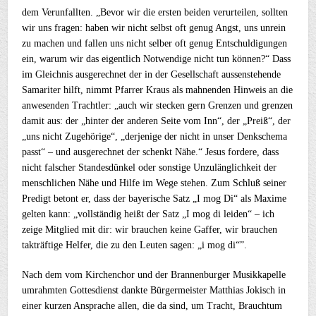
dem Verunfallten. „Bevor wir die ersten beiden verurteilen, sollten
wir uns fragen: haben wir nicht selbst oft genug Angst, uns unrein
zu machen und fallen uns nicht selber oft genug Entschuldigungen
ein, warum wir das eigentlich Notwendige nicht tun können?“ Dass
im Gleichnis ausgerechnet der in der Gesellschaft aussenstehende
Samariter hilft, nimmt Pfarrer Kraus als mahnenden Hinweis an die
anwesenden Trachtler: „auch wir stecken gern Grenzen und grenzen
damit aus: der „hinter der anderen Seite vom Inn“, der „Preiß“, der
„uns nicht Zugehörige“, „derjenige der nicht in unser Denkschema
passt“ – und ausgerechnet der schenkt Nähe.“ Jesus fordere, dass
nicht falscher Standesdünkel oder sonstige Unzulänglichkeit der
menschlichen Nähe und Hilfe im Wege stehen. Zum Schluß seiner
Predigt betont er, dass der bayerische Satz „I mog Di“ als Maxime
gelten kann: „vollständig heißt der Satz „I mog di leiden“ – ich
zeige Mitglied mit dir: wir brauchen keine Gaffer, wir brauchen
takträftige Helfer, die zu den Leuten sagen: „i mog di“”.
Nach dem vom Kirchenchor und der Brannenburger Musikkapelle
umrahmten Gottesdienst dankte Bürgermeister Matthias Jokisch in
einer kurzen Ansprache allen, die da sind, um Tracht, Brauchtum