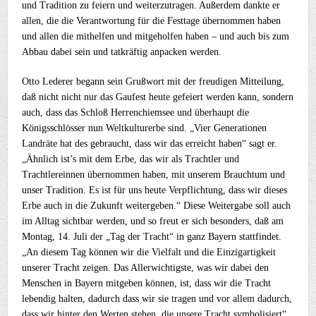
und Tradition zu feiern und weiterzutragen. Außerdem dankte er
allen, die die Verantwortung für die Festtage übernommen haben
und allen die mithelfen und mitgeholfen haben – und auch bis zum
Abbau dabei sein und tatkräftig anpacken werden.
Otto Lederer begann sein Grußwort mit der freudigen Mitteilung,
daß nicht nicht nur das Gaufest heute gefeiert werden kann, sondern
auch, dass das Schloß Herrenchiemsee und überhaupt die
Königsschlösser nun Weltkulturerbe sind. „Vier Generationen
Landräte hat des gebraucht, dass wir das erreicht haben“ sagt er.
„Ähnlich ist’s mit dem Erbe, das wir als Trachtler und
Trachtlereinnen übernommen haben, mit unserem Brauchtum und
unser Tradition. Es ist für uns heute Verpflichtung, dass wir dieses
Erbe auch in die Zukunft weitergeben.“ Diese Weitergabe soll auch
im Alltag sichtbar werden, und so freut er sich besonders, daß am
Montag, 14. Juli der „Tag der Tracht“ in ganz Bayern stattfindet.
„An diesem Tag können wir die Vielfalt und die Einzigartigkeit
unserer Tracht zeigen. Das Allerwichtigste, was wir dabei den
Menschen in Bayern mitgeben können, ist, dass wir die Tracht
lebendig halten, dadurch dass wir sie tragen und vor allem dadurch,
dass wir hinter den Werten stehen, die unsere Tracht symbolisiert“