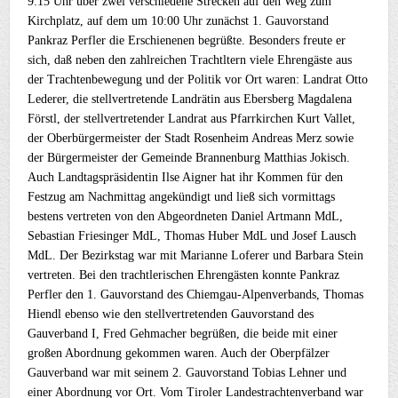
9:15 Uhr über zwei verschiedene Strecken auf den Weg zum
Kirchplatz, auf dem um 10:00 Uhr zunächst 1. Gauvorstand
Pankraz Perfler die Erschienenen begrüßte. Besonders freute er
sich, daß neben den zahlreichen Trachtltern viele Ehrengäste aus
der Trachtenbewegung und der Politik vor Ort waren: Landrat Otto
Lederer, die stellvertretende Landrätin aus Ebersberg Magdalena
Förstl, der stellvertretender Landrat aus Pfarrkirchen Kurt Vallet,
der Oberbürgermeister der Stadt Rosenheim Andreas Merz sowie
der Bürgermeister der Gemeinde Brannenburg Matthias Jokisch.
Auch Landtagspräsidentin Ilse Aigner hat ihr Kommen für den
Festzug am Nachmittag angekündigt und ließ sich vormittags
bestens vertreten von den Abgeordneten Daniel Artmann MdL,
Sebastian Friesinger MdL, Thomas Huber MdL und Josef Lausch
MdL. Der Bezirkstag war mit Marianne Loferer und Barbara Stein
vertreten. Bei den trachtlerischen Ehrengästen konnte Pankraz
Perfler den 1. Gauvorstand des Chiemgau-Alpenverbands, Thomas
Hiendl ebenso wie den stellvertretenden Gauvorstand des
Gauverband I, Fred Gehmacher begrüßen, die beide mit einer
großen Abordnung gekommen waren. Auch der Oberpfälzer
Gauverband war mit seinem 2. Gauvorstand Tobias Lehner und
einer Abordnung vor Ort. Vom Tiroler Landestrachtenverband war