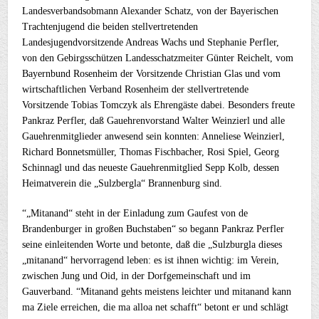
Landesverbandsobmann Alexander Schatz, von der Bayerischen
Trachtenjugend die beiden stellvertretenden
Landesjugendvorsitzende Andreas Wachs und Stephanie Perfler,
von den Gebirgsschützen Landesschatzmeiter Günter Reichelt, vom
Bayernbund Rosenheim der Vorsitzende Christian Glas und vom
wirtschaftlichen Verband Rosenheim der stellvertretende
Vorsitzende Tobias Tomczyk als Ehrengäste dabei. Besonders freute
Pankraz Perfler, daß Gauehrenvorstand Walter Weinzierl und alle
Gauehrenmitglieder anwesend sein konnten: Anneliese Weinzierl,
Richard Bonnetsmüller, Thomas Fischbacher, Rosi Spiel, Georg
Schinnagl und das neueste Gauehrenmitglied Sepp Kolb, dessen
Heimatverein die „Sulzbergla“ Brannenburg sind.
“„Mitanand“ steht in der Einladung zum Gaufest von de
Brandenburger in großen Buchstaben“ so begann Pankraz Perfler
seine einleitenden Worte und betonte, daß die „Sulzburgla dieses
„mitanand“ hervorragend leben: es ist ihnen wichtig: im Verein,
zwischen Jung und Oid, in der Dorfgemeinschaft und im
Gauverband. “Mitanand gehts meistens leichter und mitanand kann
ma Ziele erreichen, die ma alloa net schafft“ betont er und schlägt