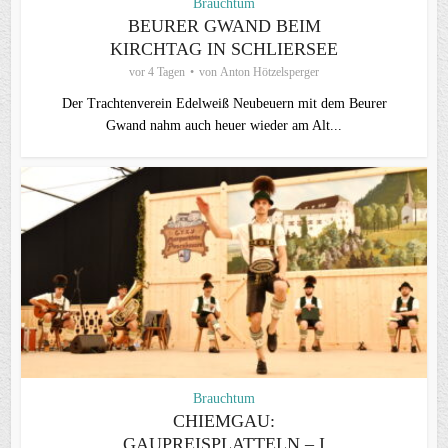
Brauchtum
BEURER GWAND BEIM
KIRCHTAG IN SCHLIERSEE
vor 4 Tagen
von
Anton Hötzelsperger
Der Trachtenverein Edelweiß Neubeuern mit dem Beurer
Gwand nahm auch heuer wieder am Alt...
Brauchtum
CHIEMGAU:
GAUPREISPLATTELN – I