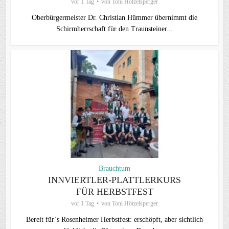
vor 1 Tag
von
Toni Hötzelsperger
Oberbürgermeister Dr. Christian Hümmer übernimmt die
Schirmherrschaft für den Traunsteiner...
Brauchtum
INNVIERTLER-PLATTLERKURS
FÜR HERBSTFEST
vor 1 Tag
von
Toni Hötzelsperger
Bereit für`s Rosenheimer Herbstfest: erschöpft, aber sichtlich