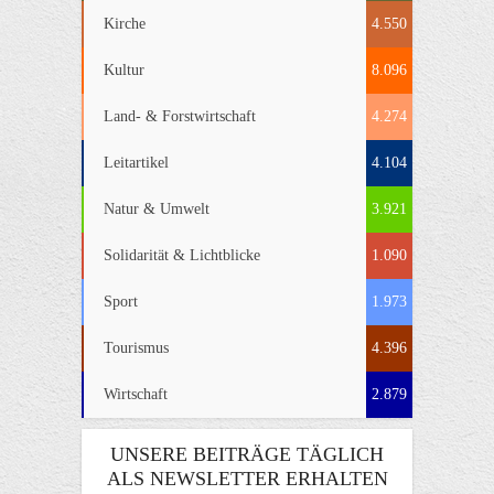
Kirche
4.550
Kultur
8.096
Land- & Forstwirtschaft
4.274
Leitartikel
4.104
Natur & Umwelt
3.921
Solidarität & Lichtblicke
1.090
Sport
1.973
Tourismus
4.396
Wirtschaft
2.879
UNSERE BEITRÄGE TÄGLICH
ALS NEWSLETTER ERHALTEN