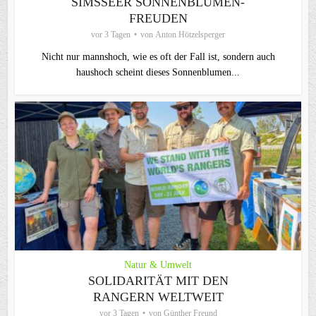
SIMSSEER SONNENBLUMEN-
FREUDEN
vor 3 Tagen
von
Anton Hötzelsperger
Nicht nur mannshoch, wie es oft der Fall ist, sondern auch
haushoch scheint dieses Sonnenblumen...
Natur & Umwelt
SOLIDARITÄT MIT DEN
RANGERN WELTWEIT
vor 3 Tagen
von
Günther Freund