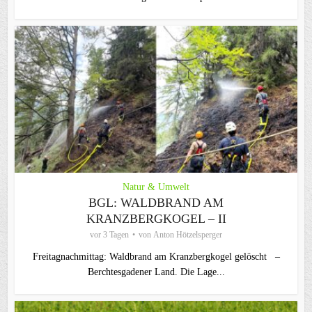
Natur & Umwelt
BGL: WALDBRAND AM
KRANZBERGKOGEL – II
vor 3 Tagen
von
Anton Hötzelsperger
Freitagnachmittag: Waldbrand am Kranzbergkogel gelöscht –
Berchtesgadener Land. Die Lage...