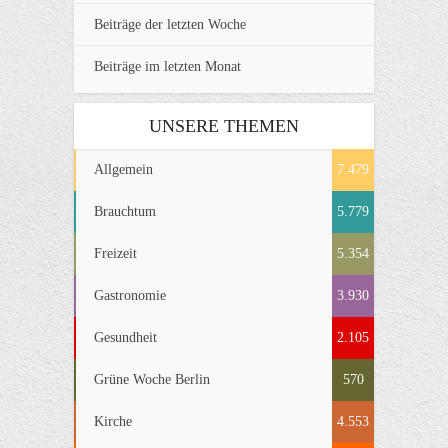
Beiträge der letzten Woche
Beiträge im letzten Monat
UNSERE THEMEN
Allgemein
7.479
Brauchtum
5.779
Freizeit
5.354
Gastronomie
3.930
Gesundheit
2.105
Grüne Woche Berlin
570
Kirche
4.553