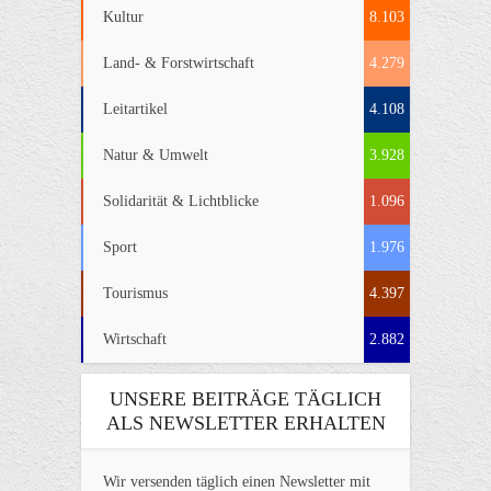
Kultur
8.103
Land- & Forstwirtschaft
4.279
Leitartikel
4.108
Natur & Umwelt
3.928
Solidarität & Lichtblicke
1.096
Sport
1.976
Tourismus
4.397
Wirtschaft
2.882
UNSERE BEITRÄGE TÄGLICH
ALS NEWSLETTER ERHALTEN
Wir versenden täglich einen Newsletter mit