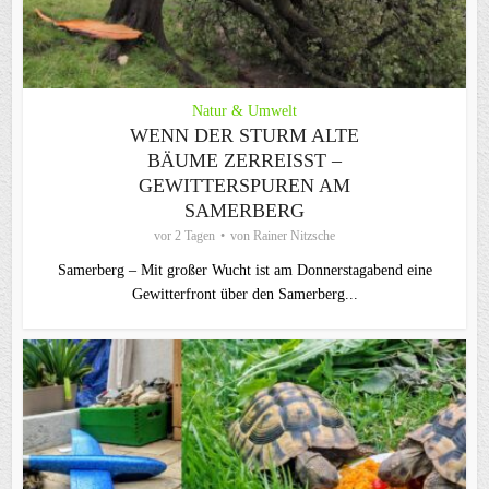
Natur & Umwelt
WENN DER STURM ALTE
BÄUME ZERREISST – G
EWITTERSPUREN AM S
AMERBERG
vor 2 Tagen
von
Rainer Nitzsche
Samerberg – Mit großer Wucht ist am Donnerstagabend eine
Gewitterfront über den Samerberg...