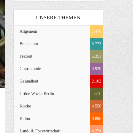
UNSERE THEMEN
Allgemein
7.476
Brauchtum
5.773
Freizeit
5.351
Gastronomie
3.920
Gesundheit
2.102
Grüne Woche Berlin
570
Kirche
4.550
Kultur
8.096
Land- & Forstwirtschaft
4.274