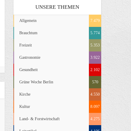
UNSERE THEMEN
Allgemein
7.479
Brauchtum
5.774
Freizeit
5.353
Gastronomie
3.922
Gesundheit
2.102
Grüne Woche Berlin
570
Kirche
4.550
Kultur
8.097
Land- & Forstwirtschaft
4.275