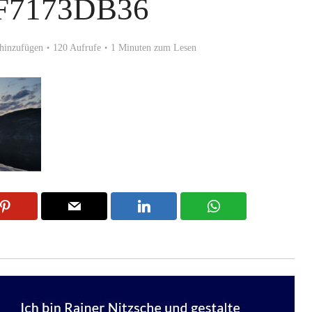
F7173DB36
hinzufügen
120 Aufrufe
1 Minuten zum Lesen