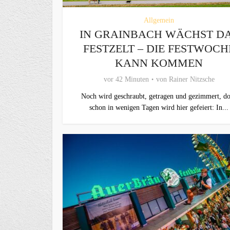
Allgemein
IN GRAINBACH WÄCHST D
FESTZELT – DIE FESTWOCH
KANN KOMMEN
vor 42 Minuten
von
Rainer Nitzsche
Noch wird geschraubt, getragen und gezimmert, d
schon in wenigen Tagen wird hier gefeiert: In...