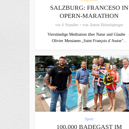
SALZBURG: FRANCESO IN
OPERN-MARATHON
vor 6 Stunden
von
Anton Hötzelsperger
Vierstündige Meditation über Natur und Glaube 
Olivier Messiaens „Saint François d‘Assise“...
Sport
100.000 BADEGAST IM