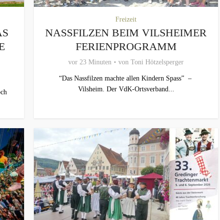
Freizeit
AS
NASSFILZEN BEIM VILSHEIMER
E
FERIENPROGRAMM
vor 23 Minuten
von
Toni Hötzelsperger
“Das Nassfilzen machte allen Kindern Spass” –
Vilsheim. Der VdK-Ortsverband...
och