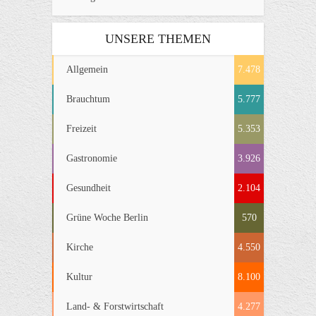
UNSERE THEMEN
Allgemein
7.478
Brauchtum
5.777
Freizeit
5.353
Gastronomie
3.926
Gesundheit
2.104
Grüne Woche Berlin
570
Kirche
4.550
Kultur
8.100
Land- & Forstwirtschaft
4.277