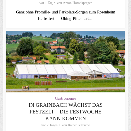
vor 1 Tag
von
Anton Hötzelsperger
Ganz ohne Promille- und Parkplatz-Sorgen zum Rosenheim
Herbstfest – Obing-Pittenhart:...
Gastronomie
IN GRAINBACH WÄCHST DAS
FESTZELT – DIE FESTWOCHE
KANN KOMMEN
vor 2 Tagen
von
Rainer Nitzsche