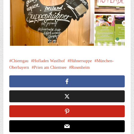
Chiemgau
Hofladen Wastlhof
Hühnersuppe
München-
Oberbayern
Prien am Chiemsee
Rosenheim