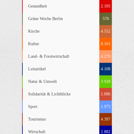
Gesundheit
2.105
Grüne Woche Berlin
570
Kirche
4.552
Kultur
8.101
Land- & Forstwirtschaft
4.279
Leitartikel
4.108
Natur & Umwelt
3.928
Solidarität & Lichtblicke
1.096
Sport
1.975
Tourismus
4.397
Wirtschaft
2.882