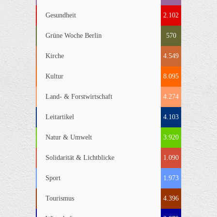
Gesundheit
2.102
Grüne Woche Berlin
570
Kirche
4.549
Kultur
8.095
Land- & Forstwirtschaft
4.274
Leitartikel
4.103
Natur & Umwelt
3.920
Solidarität & Lichtblicke
1.090
Sport
1.973
Tourismus
4.396