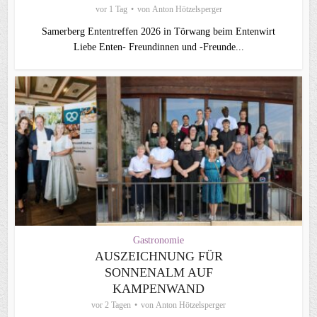
vor 1 Tag
von
Anton Hötzelsperger
Samerberg Ententreffen 2026 in Törwang beim Entenwirt
Liebe Enten- Freundinnen und -Freunde...
Gastronomie
AUSZEICHNUNG FÜR
SONNENALM AUF
KAMPENWAND
vor 2 Tagen
von
Anton Hötzelsperger