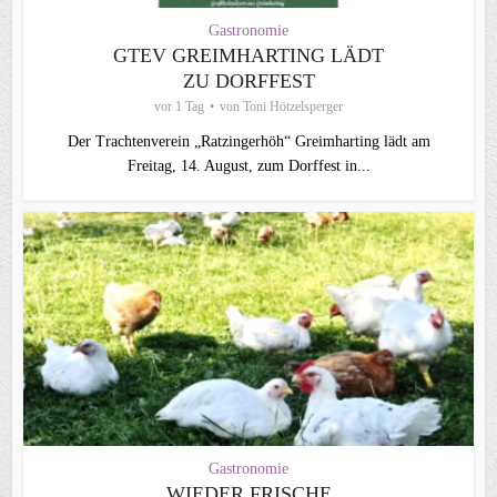
Gastronomie
GTEV GREIMHARTING LÄDT
ZU DORFFEST
vor 1 Tag
von
Toni Hötzelsperger
Der Trachtenverein „Ratzingerhöh“ Greimharting lädt am
Freitag, 14. August, zum Dorffest in...
Gastronomie
WIEDER FRISCHE