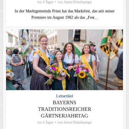
vor 4 Tagen
von
Anton Hötzelsperger
In der Marktgemeinde Prien hat das Marktfest, das seit seiner
Premiere im August 1982 als das „Fest...
Leitartikel
BAYERNS
TRADITIONSREICHER
GÄRTNERJAHRTAG
vor 4 Tagen
von
Anton Hötzelsperger