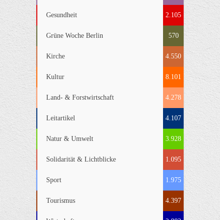
Gesundheit
2.105
Grüne Woche Berlin
570
Kirche
4.550
Kultur
8.101
Land- & Forstwirtschaft
4.278
Leitartikel
4.107
Natur & Umwelt
3.928
Solidarität & Lichtblicke
1.095
Sport
1.975
Tourismus
4.397