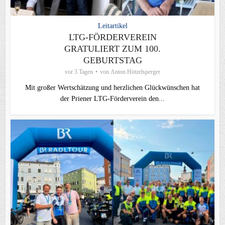
Leitartikel
LTG-FÖRDERVEREIN
GRATULIERT ZUM 100.
GEBURTSTAG
vor 3 Tagen
von
Anton Hötzelsperger
Mit großer Wertschätzung und herzlichen Glückwünschen hat
der Priener LTG‑Förderverein den...