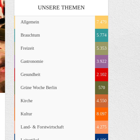
UNSERE THEMEN
Allgemein
7.479
Brauchtum
5.774
Freizeit
5.353
Gastronomie
3.922
Gesundheit
2.102
Grüne Woche Berlin
570
Kirche
4.550
Kultur
8.097
Land- & Forstwirtschaft
4.275