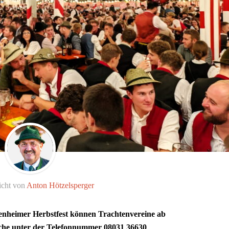
icht von
Anton Hötzelsperger
nheimer Herbstfest können Trachtenvereine ab
ische unter der Telefonnummer 08031 36630