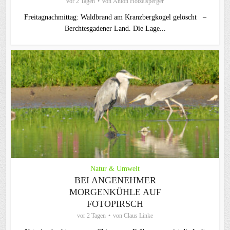
vor 2 Tagen
von
Anton Hötzelsperger
Freitagnachmittag: Waldbrand am Kranzbergkogel gelöscht –
Berchtesgadener Land. Die Lage...
Natur & Umwelt
BEI ANGENEHMER
MORGENKÜHLE AUF
FOTOPIRSCH
vor 2 Tagen
von
Claus Linke