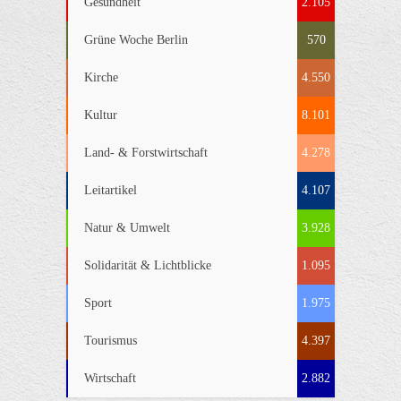
Gesundheit
2.105
Grüne Woche Berlin
570
Kirche
4.550
Kultur
8.101
Land- & Forstwirtschaft
4.278
Leitartikel
4.107
Natur & Umwelt
3.928
Solidarität & Lichtblicke
1.095
Sport
1.975
Tourismus
4.397
Wirtschaft
2.882