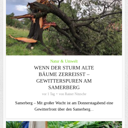
Natur & Umwelt
WENN DER STURM ALTE
BÄUME ZERREISST – G
EWITTERSPUREN AM S
AMERBERG
vor 1 Tag
von
Rainer Nitzsche
Samerberg – Mit großer Wucht ist am Donnerstagabend eine
Gewitterfront über den Samerberg...