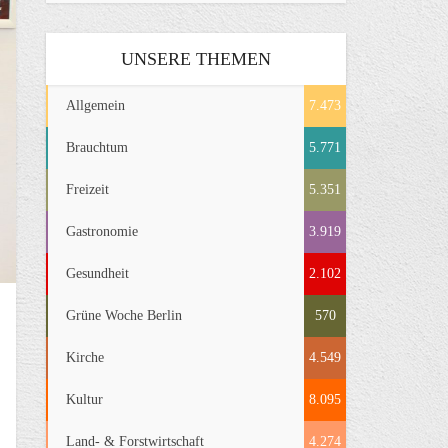
UNSERE THEMEN
Allgemein
7.473
Brauchtum
5.771
Freizeit
5.351
Gastronomie
3.919
Gesundheit
2.102
Grüne Woche Berlin
570
Kirche
4.549
Kultur
8.095
Land- & Forstwirtschaft
4.274