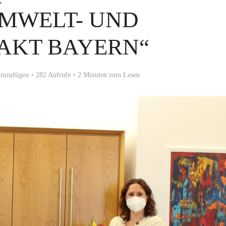
UMWELT- UND
AKT BAYERN“
inzufügen
282 Aufrufe
2 Minuten zum Lesen