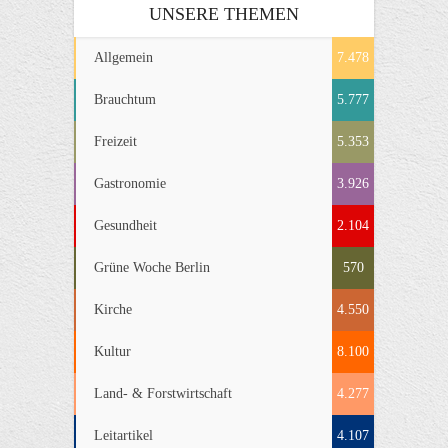
UNSERE THEMEN
Allgemein
7.478
Brauchtum
5.777
Freizeit
5.353
Gastronomie
3.926
Gesundheit
2.104
Grüne Woche Berlin
570
Kirche
4.550
Kultur
8.100
Land- & Forstwirtschaft
4.277
Leitartikel
4.107