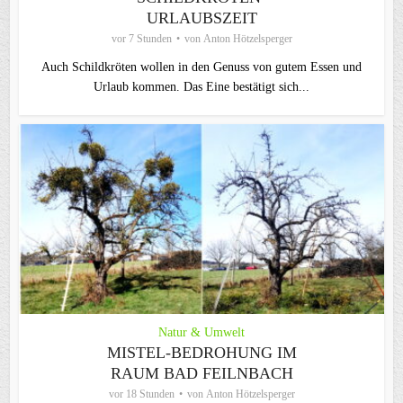
URLAUBSZEIT
vor 7 Stunden
von
Anton Hötzelsperger
Auch Schildkröten wollen in den Genuss von gutem Essen und
Urlaub kommen. Das Eine bestätigt sich...
Natur & Umwelt
MISTEL-BEDROHUNG IM
RAUM BAD FEILNBACH
vor 18 Stunden
von
Anton Hötzelsperger