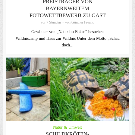
PREISTRÄGER VON
BAYERNWEITEM
FOTOWETTBEWERB ZU GAST
vor 7 Stunden
von
Günther Freund
Gewinner von „Natur im Fokus“ besuchen
Wildniscamp und Haus zur Wildnis Unter dem Motto „Schau
doch...
Natur & Umwelt
SCHILDKRÖTEN-