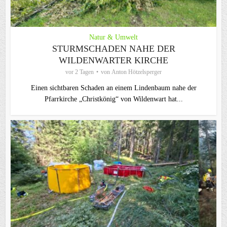
Natur & Umwelt
STURMSCHADEN NAHE DER
WILDENWARTER KIRCHE
vor 2 Tagen
von
Anton Hötzelsperger
Einen sichtbaren Schaden an einem Lindenbaum nahe der
Pfarrkirche „Christkönig“ von Wildenwart hat...