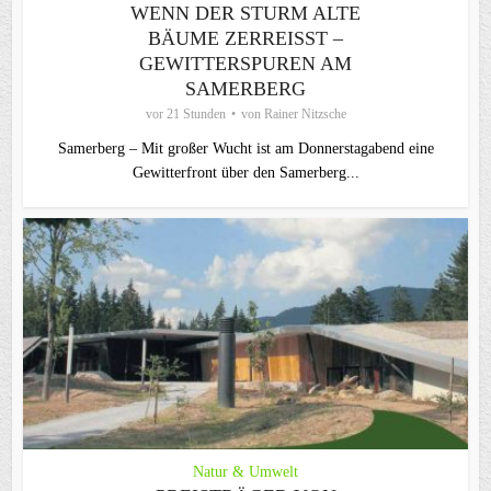
WENN DER STURM ALTE
BÄUME ZERREISST – G
EWITTERSPUREN AM S
AMERBERG
vor 21 Stunden
von
Rainer Nitzsche
Samerberg – Mit großer Wucht ist am Donnerstagabend eine
Gewitterfront über den Samerberg...
Natur & Umwelt