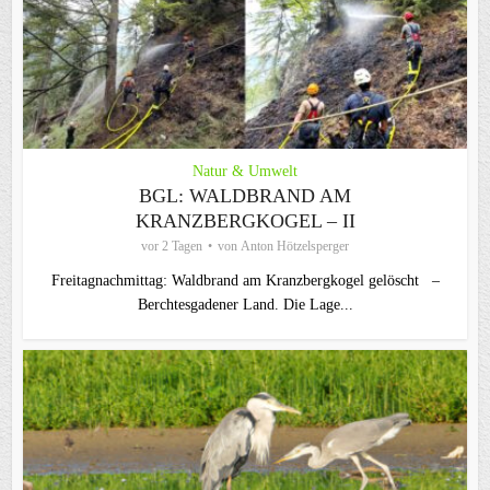
Natur & Umwelt
BGL: WALDBRAND AM
KRANZBERGKOGEL – II
vor 2 Tagen
von
Anton Hötzelsperger
Freitagnachmittag: Waldbrand am Kranzbergkogel gelöscht –
Berchtesgadener Land. Die Lage...