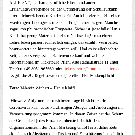
ALLE e.V.“, der hauptberufliche Eltern und andere
Erziehungsversuchende bei der Optimierung der Schullaufbahn
ihrer alleinerziehenden Kinder berät. Auch im vierten Teil seiner
zweiteiligen Triologie häufen sich Fragen über Fragen. Manche
sogar von philosophischer Tragweite. Sicher ist jedenfalls: Han’s
Klaffl hat genug Material für einen Nachschlag! In so einem
Lehrerleben passiert schließlich einiges, das erzählt, verarbeitet,
beantwortet und hinterfragt werden will. Und es ist allerhöchste
Zeit, eh er es vergisst … Kartenvorverkauf und weitere
Informationen im Ticketbüro Prien, Alte Rathausstraße 11 unter
Telefon +49 8051 965660 oder
ticketservice@tourismus.prien.de
.
Es gilt die 2G-Regel sowie eine gnerelle FFP2-Maskenpflicht.
Foto:
Valentin Winhart – Han`s Klaffl
Hinweis:
Aufgrund der unsicheren Lage hinsichtlich des
Coronavirus kann es zu kurzfristigen Absagen und Änderungen im
Veranstaltungsprogramm kommen. In diesen Zeiten hat der Schutz
der Gesundheit jedes Einzelnen oberste Priorität. Das
Organisationsteam der Prien Marketing GmbH setzt daher stets
aktuell, nach Abwägung der Risiken und Einschätzung hinsichtlich