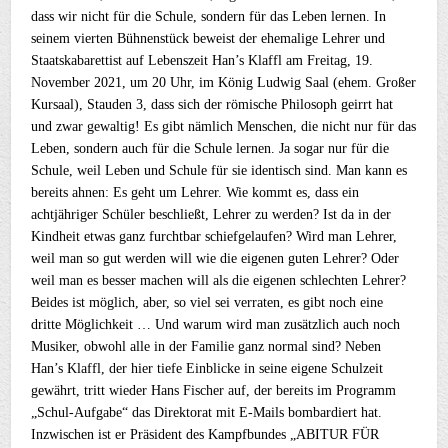
dass wir nicht für die Schule, sondern für das Leben lernen. In
seinem vierten Bühnenstück beweist der ehemalige Lehrer und
Staatskabarettist auf Lebenszeit Han’s Klaffl am Freitag, 19.
November 2021, um 20 Uhr, im König Ludwig Saal (ehem. Großer
Kursaal), Stauden 3, dass sich der römische Philosoph geirrt hat
und zwar gewaltig! Es gibt nämlich Menschen, die nicht nur für das
Leben, sondern auch für die Schule lernen. Ja sogar nur für die
Schule, weil Leben und Schule für sie identisch sind. Man kann es
bereits ahnen: Es geht um Lehrer. Wie kommt es, dass ein
achtjähriger Schüler beschließt, Lehrer zu werden? Ist da in der
Kindheit etwas ganz furchtbar schiefgelaufen? Wird man Lehrer,
weil man so gut werden will wie die eigenen guten Lehrer? Oder
weil man es besser machen will als die eigenen schlechten Lehrer?
Beides ist möglich, aber, so viel sei verraten, es gibt noch eine
dritte Möglichkeit … Und warum wird man zusätzlich auch noch
Musiker, obwohl alle in der Familie ganz normal sind? Neben
Han’s Klaffl, der hier tiefe Einblicke in seine eigene Schulzeit
gewährt, tritt wieder Hans Fischer auf, der bereits im Programm
„Schul-Aufgabe“ das Direktorat mit E-Mails bombardiert hat.
Inzwischen ist er Präsident des Kampfbundes „ABITUR FÜR