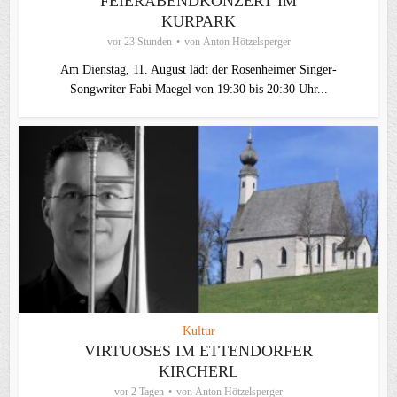
FEIERABENDKONZERT IM
KURPARK
vor 23 Stunden
von
Anton Hötzelsperger
Am Dienstag, 11. August lädt der Rosenheimer Singer-
Songwriter Fabi Maegel von 19:30 bis 20:30 Uhr...
Kultur
VIRTUOSES IM ETTENDORFER
KIRCHERL
vor 2 Tagen
von
Anton Hötzelsperger