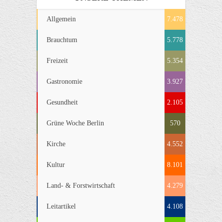
Allgemein
7.478
Brauchtum
5.778
Freizeit
5.354
Gastronomie
3.927
Gesundheit
2.105
Grüne Woche Berlin
570
Kirche
4.552
Kultur
8.101
Land- & Forstwirtschaft
4.279
Leitartikel
4.108