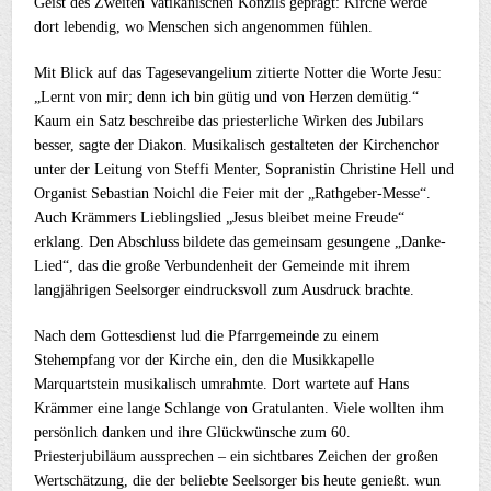
Geist des Zweiten Vatikanischen Konzils geprägt: Kirche werde
dort lebendig, wo Menschen sich angenommen fühlen.
Mit Blick auf das Tagesevangelium zitierte Notter die Worte Jesu:
„Lernt von mir; denn ich bin gütig und von Herzen demütig.“
Kaum ein Satz beschreibe das priesterliche Wirken des Jubilars
besser, sagte der Diakon. Musikalisch gestalteten der Kirchenchor
unter der Leitung von Steffi Menter, Sopranistin Christine Hell und
Organist Sebastian Noichl die Feier mit der „Rathgeber-Messe“.
Auch Krämmers Lieblingslied „Jesus bleibet meine Freude“
erklang. Den Abschluss bildete das gemeinsam gesungene „Danke-
Lied“, das die große Verbundenheit der Gemeinde mit ihrem
langjährigen Seelsorger eindrucksvoll zum Ausdruck brachte.
Nach dem Gottesdienst lud die Pfarrgemeinde zu einem
Stehempfang vor der Kirche ein, den die Musikkapelle
Marquartstein musikalisch umrahmte. Dort wartete auf Hans
Krämmer eine lange Schlange von Gratulanten. Viele wollten ihm
persönlich danken und ihre Glückwünsche zum 60.
Priesterjubiläum aussprechen – ein sichtbares Zeichen der großen
Wertschätzung, die der beliebte Seelsorger bis heute genießt. wun