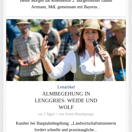
Heute Morgen hat Rosenheims 2. Bürgermeister Daniel
Artmann, MdL gemeinsam mit Bayerns...
Leitartikel
ALMBEGEHUNG IN
LENGGRIES: WEIDE UND
WOLF
vor 2 Tagen
von
Anton Hötzelsperger
Kaniber bei Hauptalmbegehung: „Landwirtschaftsministerin
fordert schnelle und praxistaugliche...