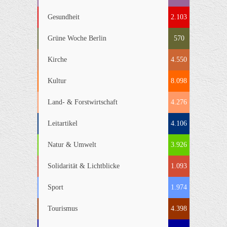
Gesundheit
2.103
Grüne Woche Berlin
570
Kirche
4.550
Kultur
8.098
Land- & Forstwirtschaft
4.276
Leitartikel
4.106
Natur & Umwelt
3.926
Solidarität & Lichtblicke
1.093
Sport
1.974
Tourismus
4.398