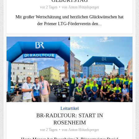
vor 2 Tagen
von
Anton Hötzelsperger
Mit großer Wertschätzung und herzlichen Glückwünschen hat
der Priener LTG‑Förderverein den...
Leitartikel
BR-RADLTOUR: START IN
ROSENHEIM
vor 2 Tagen
von
Anton Hötzelsperger