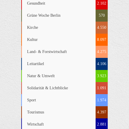
Gesundheit
2.102
Grüne Woche Berlin
570
Kirche
4.550
Kultur
8.097
Land- & Forstwirtschaft
4.275
Leitartikel
4.106
Natur & Umwelt
3.923
Solidarität & Lichtblicke
1.091
Sport
1.974
Tourismus
4.397
Wirtschaft
2.881