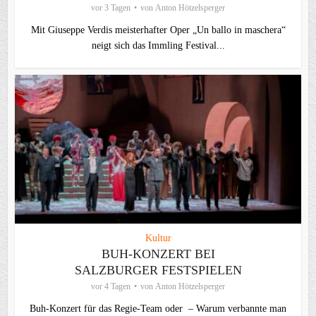
vor 3 Tagen
von
Anton Hötzelsperger
Mit Giuseppe Verdis meisterhafter Oper „Un ballo in maschera“
neigt sich das Immling Festival...
Kultur
BUH-KONZERT BEI
SALZBURGER FESTSPIELEN
vor 4 Tagen
von
Anton Hötzelsperger
Buh-Konzert für das Regie-Team oder – Warum verbannte man