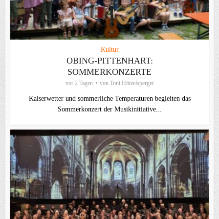
Kultur
OBING-PITTENHART:
SOMMERKONZERTE
vor 2 Tagen
von
Toni Hötzelsperger
Kaiserwetter und sommerliche Temperaturen begleiten das
Sommerkonzert der Musikinitiative...