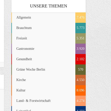
UNSERE THEMEN
Allgemein
7.476
Brauchtum
5.773
Freizeit
5.351
Gastronomie
3.920
Gesundheit
2.102
Grüne Woche Berlin
570
Kirche
4.550
Kultur
8.096
Land- & Forstwirtschaft
4.274