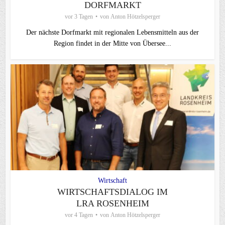
DORFMARKT
vor 3 Tagen
von
Anton Hötzelsperger
Der nächste Dorfmarkt mit regionalen Lebensmitteln aus der
Region findet in der Mitte von Übersee...
Wirtschaft
WIRTSCHAFTSDIALOG IM
LRA ROSENHEIM
vor 4 Tagen
von
Anton Hötzelsperger