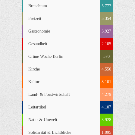
Brauchtum
5.777
Freizeit
5.354
Gastronomie
3.927
Gesundheit
2.105
Grüne Woche Berlin
570
Kirche
4.550
Kultur
8.101
Land- & Forstwirtschaft
4.279
Leitartikel
4.107
Natur & Umwelt
3.928
Solidarität & Lichtblicke
1.095