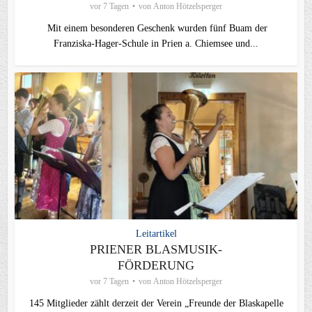
vor 7 Tagen
von
Anton Hötzelsperger
Mit einem besonderen Geschenk wurden fünf Buam der
Franziska-Hager-Schule in Prien a. Chiemsee und...
Leitartikel
PRIENER BLASMUSIK-
FÖRDERUNG
vor 7 Tagen
von
Anton Hötzelsperger
145 Mitglieder zählt derzeit der Verein „Freunde der Blaskapelle