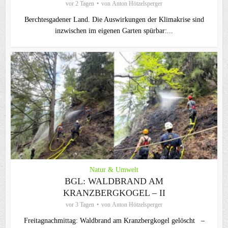
vor 2 Tagen
von
Anton Hötzelsperger
Berchtesgadener Land. Die Auswirkungen der Klimakrise sind
inzwischen im eigenen Garten spürbar:...
Natur & Umwelt
BGL: WALDBRAND AM
KRANZBERGKOGEL – II
vor 3 Tagen
von
Anton Hötzelsperger
Freitagnachmittag: Waldbrand am Kranzbergkogel gelöscht –