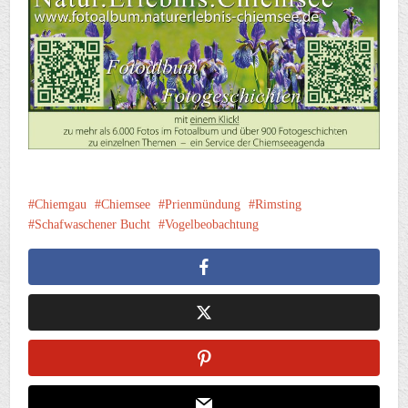
Chiemgau
Chiemsee
Prienmündung
Rimsting
Schafwaschener Bucht
Vogelbeobachtung