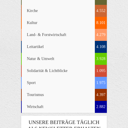
Kirche
4.552
Kultur
8.101
Land- & Forstwirtschaft
4.279
Leitartikel
4.108
Natur & Umwelt
3.928
Solidarität & Lichtblicke
1.095
Sport
1.975
Tourismus
4.397
Wirtschaft
2.882
UNSERE BEITRÄGE TÄGLICH