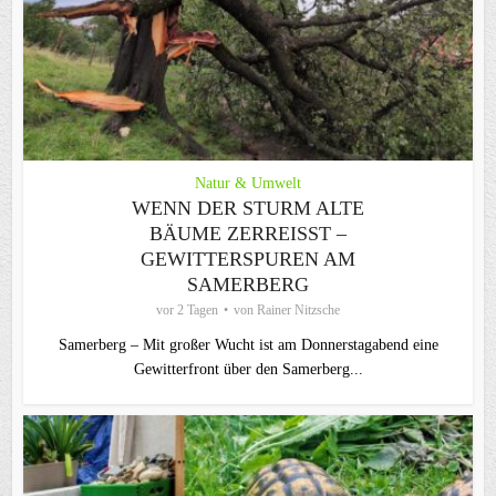
Natur & Umwelt
WENN DER STURM ALTE
BÄUME ZERREISST – G
EWITTERSPUREN AM S
AMERBERG
vor 2 Tagen
von
Rainer Nitzsche
Samerberg – Mit großer Wucht ist am Donnerstagabend eine
Gewitterfront über den Samerberg...