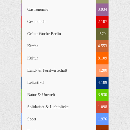
Gastronomie
3.934
Gesundheit
2.107
Grüne Woche Berlin
570
Kirche
4.553
Kultur
8.109
Land- & Forstwirtschaft
4.280
Leitartikel
4.109
Natur & Umwelt
3.930
Solidarität & Lichtblicke
1.098
Sport
1.976