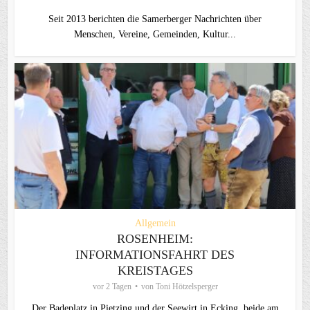
Seit 2013 berichten die Samerberger Nachrichten über
Menschen, Vereine, Gemeinden, Kultur...
Allgemein
ROSENHEIM:
INFORMATIONSFAHRT DES
KREISTAGES
vor 2 Tagen
von
Toni Hötzelsperger
Der Badeplatz in Pietzing und der Seewirt in Ecking, beide am