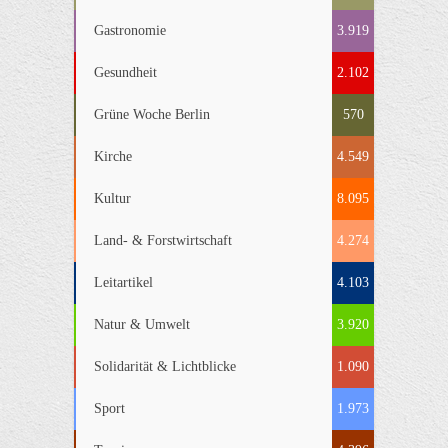
Gastronomie
3.919
Gesundheit
2.102
Grüne Woche Berlin
570
Kirche
4.549
Kultur
8.095
Land- & Forstwirtschaft
4.274
Leitartikel
4.103
Natur & Umwelt
3.920
Solidarität & Lichtblicke
1.090
Sport
1.973