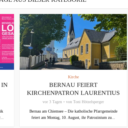
Kirche
 IN
BERNAU FEIERT
KIRCHENPATRON LAURENTIUS
vor 3 Tagen
von
Toni Hötzelsperger
ik
Bernau am Chiemsee – Die katholische Pfarrgemeinde
...
feiert am Montag, 10. August, ihr Patrozinium zu...