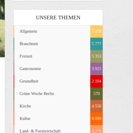
UNSERE THEMEN
Allgemein
7.478
Brauchtum
5.777
Freizeit
5.353
Gastronomie
3.925
Gesundheit
2.104
Grüne Woche Berlin
570
Kirche
4.550
Kultur
8.099
Land- & Forstwirtschaft
4.276