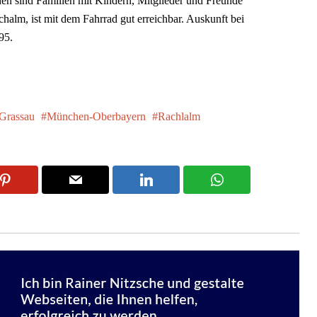
en sind Familien mit Kindern, Mitglieder und Freunde
lm, ist mit dem Fahrrad gut erreichbar. Auskunft bei
95.
Grassau
München-Oberbayern
Rachlalm